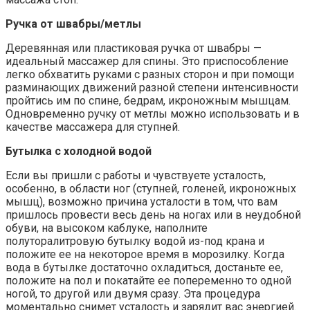
Ручка от швабры/метлы
Деревянная или пластиковая ручка от швабры —
идеальный массажер для спины. Это приспособление
легко обхватить руками с разных сторон и при помощи
разминающих движений разной степени интенсивности
пройтись им по спине, бедрам, икроножным мышцам.
Одновременно ручку от метлы можно использовать и в
качестве массажера для ступней.
Бутылка с холодной водой
Если вы пришли с работы и чувствуете усталость,
особенно, в области ног (ступней, голеней, икроножных
мышц), возможно причина усталости в том, что вам
пришлось провести весь день на ногах или в неудобной
обуви, на высоком каблуке, наполните
полуторалитровую бутылку водой из-под крана и
положите ее на некоторое время в морозилку. Когда
вода в бутылке достаточно охладиться, достаньте ее,
положите на пол и покатайте ее попеременно то одной
ногой, то другой или двумя сразу. Эта процедура
моментально снимет усталость и зарядит вас энергией.