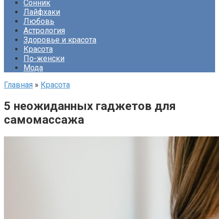
Сонник
Лайфхаки
Любовь
Астрология
Здоровье и красота
Красота
По-женски
Мода
Главная
»
Красота
5 неожиданных гаджетов для
самомассажа