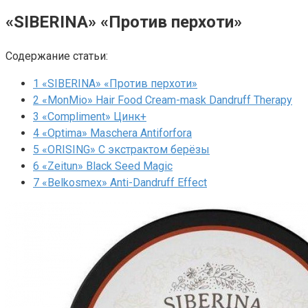
«SIBERINA» «Против перхоти»
Содержание статьи:
1
«SIBERINA» «Против перхоти»
2
«MonMio» Hair Food Cream-mask Dandruff Therapy
3
«Compliment» Цинк+
4
«Optima» Maschera Antiforfora
5
«ORISING» С экстрактом берёзы
6
«Zeitun» Black Seed Magic
7
«Belkosmex» Anti-Dandruff Effect