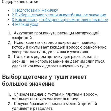
Содержание статьи:
1
Подготовка к макияжу
2
Выбор щеточки у туши имеет большое значение
3
Как красить, чтобы ресницы смотрелись пышнее
4
Мягкий уход
Аккуратно промокнуть ресницы матирующей
салфеткой.
Использовать базовое покрытие – праймер,
который окутывает каждый волосок, равномерно
распределяя тушь, увлажняя и ухаживая.
Положить рядом щеточку для расчесывания
ресниц – ее использование не дает им слипаться,
удаляет комочки, делает визуально гуще.
Выбор щеточки у туши имеет
большое значение
Спиралевидная, с густым и плотным ворсом,
овальная щеточка сделает пышнее.
Конусообразная и прямая с мелкой щетиной
удлиняет и разделяет.