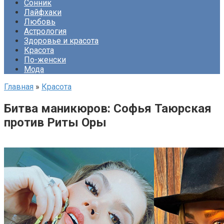
Сонник
Лайфхаки
Любовь
Астрология
Здоровье и красота
Красота
По-женски
Мода
Главная
»
Красота
Битва маникюров: Софья Таюрская
против Риты Оры