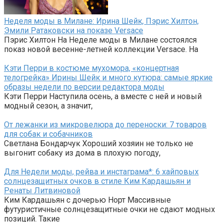
Неделя моды в Милане: Ирина Шейк, Пэрис Хилтон,
Эмили Ратаковски на показе Versace
Пэрис Хилтон На Неделе моды в Милане состоялся
показ новой весенне-летней коллекции Versace. На
Кэти Перри в костюме мухомора, «концертная
телогрейка» Ирины Шейк и много кутюра: самые яркие
образы недели по версии редактора моды
Кэти Перри Наступила осень, а вместе с ней и новый
модный сезон, а значит,
От лежанки из микровелюра до переноски: 7 товаров
для собак и собачников
Светлана Бондарчук Хороший хозяин не только не
выгонит собаку из дома в плохую погоду,
Для Недели моды, рейва и инстаграма*: 6 хайповых
солнцезащитных очков в стиле Ким Кардашьян и
Ренаты Литвиновой
Ким Кардашьян с дочерью Норт Массивные
футуристичные солнцезащитные очки не сдают модных
позиций. Такие