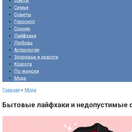
Диеты
Семья
Советы
Гороскоп
Сонник
Лайфхаки
Любовь
Астрология
Здоровье и красота
Красота
По-женски
Мода
Главная
»
Мода
Бытовые лайфхаки и недопустимые о