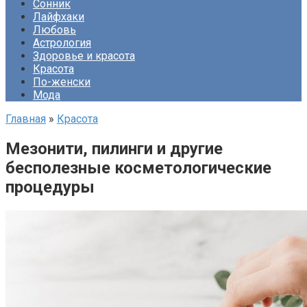
Сонник
Лайфхаки
Любовь
Астрология
Здоровье и красота
Красота
По-женски
Мода
Главная
»
Красота
Мезонити, пилинги и другие
бесполезные косметологические
процедуры