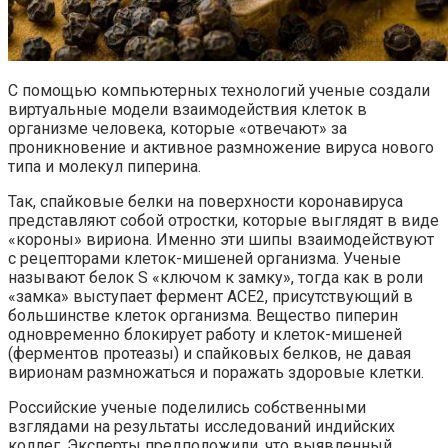
С помощью компьютерных технологий ученые создали
виртуальные модели взаимодействия клеток в
организме человека, которые «отвечают» за
проникновение и активное размножение вируса нового
типа и молекул пиперина.
Так, спайковые белки на поверхности коронавируса
представляют собой отростки, которые выглядят в виде
«короны» вириона. Именно эти шипы взаимодействуют
с рецепторами клеток-мишеней организма. Ученые
называют белок S «ключом к замку», тогда как в роли
«замка» выступает фермент ACE2, присутствующий в
большинстве клеток организма. Вещество пиперин
одновременно блокирует работу и клеток-мишеней
(ферментов протеазы) и спайковых белков, не давая
вирионам размножаться и поражать здоровые клетки.
Российские ученые поделились собственными
взглядами на результаты исследований индийских
коллег. Эксперты предположили, что выявленный