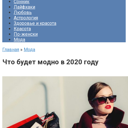
Сонник
Лайфхаки
Любовь
Астрология
Здоровье и красота
Красота
По-женски
Мода
Главная
»
Мода
Что будет модно в 2020 году