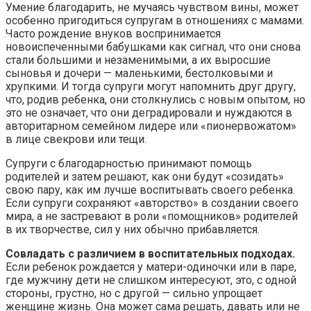
Умение благодарить, не мучаясь чувством вины, может
особенно пригодиться супругам в отношениях с мамами.
Часто рождение внуков воспринимается
новоиспеченными бабушками как сигнал, что они снова
стали большими и незаменимыми, а их выросшие
сыновья и дочери — маленькими, бестолковыми и
хрупкими. И тогда супруги могут напомнить друг другу,
что, родив ребенка, они столкнулись с новым опытом, но
это не означает, что они деградировали и нуждаются в
авторитарном семейном лидере или «пионервожатом»
в лице свекрови или тещи.
Супруги с благодарностью принимают помощь
родителей и затем решают, как они будут «созидать»
свою пару, как им лучше воспитывать своего ребенка.
Если супруги сохраняют «авторство» в создании своего
мира, а не застревают в роли «помощников» родителей
в их творчестве, сил у них обычно прибавляется.
Совладать с различием в воспитательных подходах.
Если ребенок рождается у матери-одиночки или в паре,
где мужчину дети не слишком интересуют, это, с одной
стороны, грустно, но с другой — сильно упрощает
женщине жизнь. Она может сама решать, давать или не