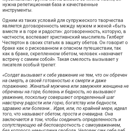
нужна репетиционная база и качественные
инструменты.
Одним из таких условий для супружеского творчества
является договоренность между мужем и женой «быть
вместе и в горе и радости»: договоренность, которую, в
частности, воспевает христианский мыслитель Гилберт
Честертон в своих статьях в защиту обетов. Он говорит о
браке как о рискованном и опасном путешествии, так
как в браке, скрепленном обетом, человек «назначает
встречу с самим собой». Такая смелость вызывает у
писателя особый трепет:
«Солдат вызывает к себе уважение не тем, что он обречен
на смерть, а своей готовностью к смерти и даже
поражению. Женатый мужчина или замужняя женщина не
обречены на горе, болезнь и бедность, но вызывают
уважение, поскольку совершают определенный шаг
навстречу радости или горю, богатству или бедности,
здравию или болезни… Идея, или, по крайней мере, идеал
того, что называют обетом, проста и очевидна. Она
заключается в том, чтобы соединить определенность и
сопутствующую ей бесповоротность с самоуважением,
без которого немыслима свобода. Человек сам себе раб