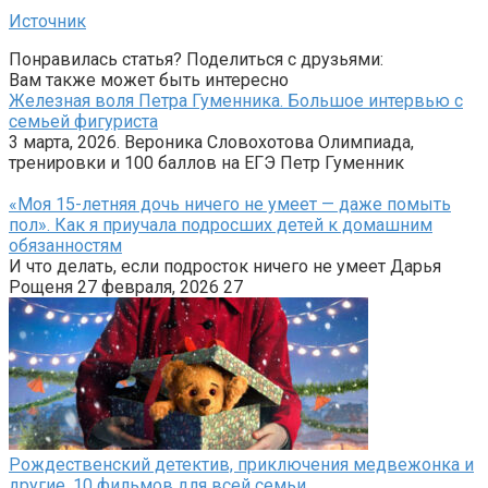
Источник
Понравилась статья? Поделиться с друзьями:
Вам также может быть интересно
Железная воля Петра Гуменника. Большое интервью с
семьей фигуриста
3 марта, 2026. Вероника Словохотова Олимпиада,
тренировки и 100 баллов на ЕГЭ Петр Гуменник
«Моя 15-летняя дочь ничего не умеет — даже помыть
пол». Как я приучала подросших детей к домашним
обязанностям
И что делать, если подросток ничего не умеет Дарья
Рощеня 27 февраля, 2026 27
Рождественский детектив, приключения медвежонка и
другие. 10 фильмов для всей семьи