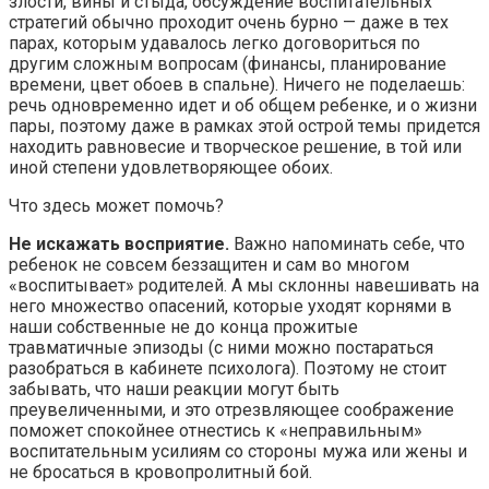
злости, вины и стыда, обсуждение воспитательных
стратегий обычно проходит очень бурно — даже в тех
парах, которым удавалось легко договориться по
другим сложным вопросам (финансы, планирование
времени, цвет обоев в спальне). Ничего не поделаешь:
речь одновременно идет и об общем ребенке, и о жизни
пары, поэтому даже в рамках этой острой темы придется
находить равновесие и творческое решение, в той или
иной степени удовлетворяющее обоих.
Что здесь может помочь?
Не искажать восприятие.
Важно напоминать себе, что
ребенок не совсем беззащитен и сам во многом
«воспитывает» родителей. А мы склонны навешивать на
него множество опасений, которые уходят корнями в
наши собственные не до конца прожитые
травматичные эпизоды (с ними можно постараться
разобраться в кабинете психолога). Поэтому не стоит
забывать, что наши реакции могут быть
преувеличенными, и это отрезвляющее соображение
поможет спокойнее отнестись к «неправильным»
воспитательным усилиям со стороны мужа или жены и
не бросаться в кровопролитный бой.