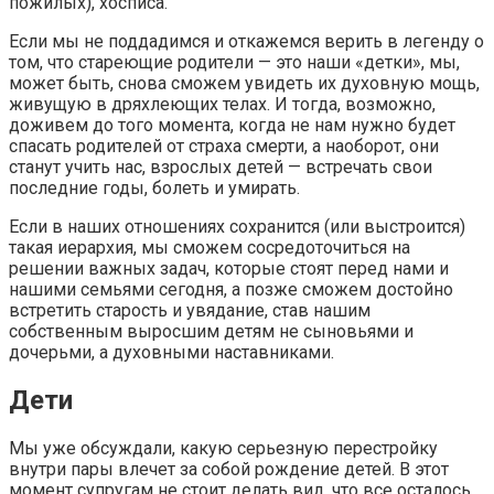
пожилых), хосписа.
Если мы не поддадимся и откажемся верить в легенду о
том, что стареющие родители — это наши «детки», мы,
может быть, снова сможем увидеть их духовную мощь,
живущую в дряхлеющих телах. И тогда, возможно,
доживем до того момента, когда не нам нужно будет
спасать родителей от страха смерти, а наоборот, они
станут учить нас, взрослых детей — встречать свои
последние годы, болеть и умирать.
Если в наших отношениях сохранится (или выстроится)
такая иерархия, мы сможем сосредоточиться на
решении важных задач, которые стоят перед нами и
нашими семьями сегодня, а позже сможем достойно
встретить старость и увядание, став нашим
собственным выросшим детям не сыновьями и
дочерьми, а духовными наставниками.
Дети
Мы уже обсуждали, какую серьезную перестройку
внутри пары влечет за собой рождение детей. В этот
момент супругам не стоит делать вид, что все осталось