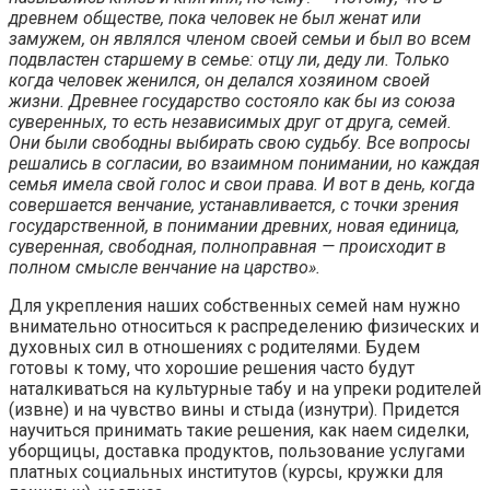
древнем обществе, пока человек не был женат или
замужем, он являлся членом своей семьи и был во всем
подвластен старшему в семье: отцу ли, деду ли. Только
когда человек женился, он делался хозяином своей
жизни. Древнее государство состояло как бы из союза
суверенных, то есть независимых друг от друга, семей.
Они были свободны выбирать свою судьбу. Все вопросы
решались в согласии, во взаимном понимании, но каждая
семья имела свой голос и свои права. И вот в день, когда
совершается венчание, устанавливается, с точки зрения
государственной, в понимании древних, новая единица,
суверенная, свободная, полноправная — происходит в
полном смысле венчание на царство».
Для укрепления наших собственных семей нам нужно
внимательно относиться к распределению физических и
духовных сил в отношениях с родителями. Будем
готовы к тому, что хорошие решения часто будут
наталкиваться на культурные табу и на упреки родителей
(извне) и на чувство вины и стыда (изнутри). Придется
научиться принимать такие решения, как наем сиделки,
уборщицы, доставка продуктов, пользование услугами
платных социальных институтов (курсы, кружки для