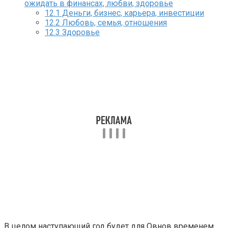
ожидать в финансах, любви, здоровье
12.1
Деньги, бизнес, карьера, инвестиции
12.2
Любовь, семья, отношения
12.3
Здоровье
В целом наступающий год будет для Овнов временем