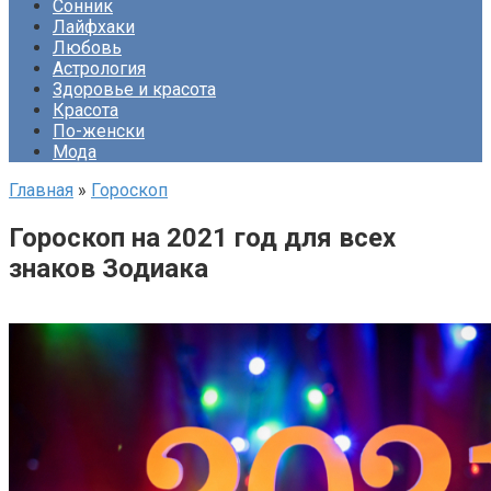
Сонник
Лайфхаки
Любовь
Астрология
Здоровье и красота
Красота
По-женски
Мода
Главная
»
Гороскоп
Гороскоп на 2021 год для всех
знаков Зодиака