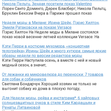
Никола Пельтц, Зендая посетили показ Valentino
Лорен Санто Доминго, Дерек Бласберг, Никола Пельтц,
Бруклин Бекхэм Вчера в Париже прошел показ
Неделя моды в Милане: Ирина Шейк, Пэрис Хилтон,
Эмили Ратаковски на показе Versace
Пэрис Хилтон На Неделе моды в Милане состоялся
показ новой весенне-летней коллекции Versace. На
Кэти Перри в костюме мухомора, «концертная
телогрейка» Ирины Шейк и много кутюра: самые яркие
образы недели по версии редактора моды
Кэти Перри Наступила осень, а вместе с ней и новый
модный сезон, а значит,
От лежанки из микровелюра до переноски: 7 товаров
для собак и собачников
Светлана Бондарчук Хороший хозяин не только не
выгонит собаку из дома в плохую погоду,
Для Недели моды, рейва и инстаграма*: 6 хайповых
солнцезащитных очков в стиле Ким Кардашьян и
Ренаты Литвиновой