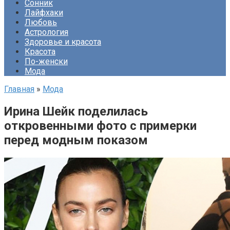
Сонник
Лайфхаки
Любовь
Астрология
Здоровье и красота
Красота
По-женски
Мода
Главная
»
Мода
Ирина Шейк поделилась
откровенными фото с примерки
перед модным показом