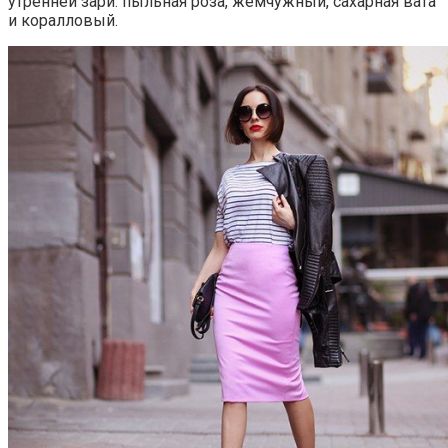
утренней зари: пыльная роза, жемчужный, сахарная вата
и коралловый.