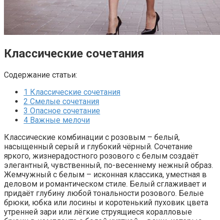
Классические сочетания
Содержание статьи:
1
Классические сочетания
2
Смелые сочетания
3
Опасное сочетание
4
Важные мелочи
Классические комбинации с розовым – белый,
насыщенный серый и глубокий чёрный. Сочетание
яркого, жизнерадостного розового с белым создаёт
элегантный, чувственный, по-весеннему нежный образ.
Жемчужный с белым – исконная классика, уместная в
деловом и романтическом стиле. Белый сглаживает и
придаёт глубину любой тональности розового. Белые
брюки, юбка или лосины и коротенький пуховик цвета
утренней зари или лёгкие струящиеся коралловые