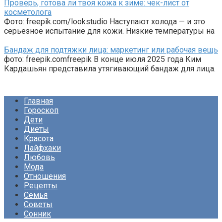
Проверь, готова ли твоя кожа к зиме: чек-лист от
косметолога
Фото: freepik.com/lookstudio Наступают холода — и это
серьезное испытание для кожи. Низкие температуры на
Бандаж для подтяжки лица: маркетинг или рабочая вещь
фото: freepik.comfreepik В конце июля 2025 года Ким
Кардашьян представила утягивающий бандаж для лица.
Главная
Гороскоп
Дети
Диеты
Красота
Лайфхаки
Любовь
Мода
Отношения
Рецепты
Семья
Советы
Сонник