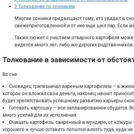
3
Толкование по сонникам
Многие сонники предвещают тому, кто увидел в сн
свежеприготовленной и от нее еще шел пар. Если же
Также сюжет с участием отварного картофеля может
виделся много лет, либо же дорогих родственников.
Толкование в зависимости от обстоя
Во сне:
Сновидец трапезничал вареным картофелем – в жизни 
которое он вложил свои деньги, наконец начнет приноси
будет препятствовать успешному развитию карьеры снови
Готовить картошку – все запланированное сбудется. В
много усилий для их исполнения.
Очищать картофель, сваренный в мундире, от кожуры –
хорошего и лучше оставить попытки влезть туда, куда не 