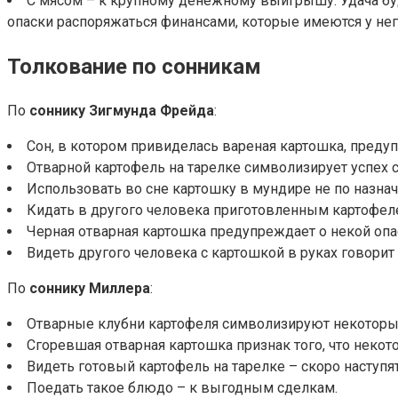
С мясом – к крупному денежному выигрышу. Удача бу
опаски распоряжаться финансами, которые имеются у нег
Толкование по сонникам
По
соннику Зигмунда Фрейда
:
Сон, в котором привиделась вареная картошка, предуп
Отварной картофель на тарелке символизирует успех с
Использовать во сне картошку в мундире не по назнач
Кидать в другого человека приготовленным картофеле
Черная отварная картошка предупреждает о некой опа
Видеть другого человека с картошкой в руках говорит 
По
соннику Миллера
:
Отварные клубни картофеля символизируют некоторые
Сгоревшая отварная картошка признак того, что неко
Видеть готовый картофель на тарелке – скоро наступ
Поедать такое блюдо – к выгодным сделкам.