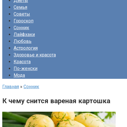
Диеты
Семья
Советы
Гороскоп
Сонник
Лайфхаки
Любовь
Астрология
Здоровье и красота
Красота
По-женски
Мода
Главная
»
Сонник
К чему снится вареная картошка