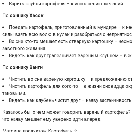
Варить клубни картофеля – к исполнению желаний.
По
соннику Хассе
:
Поедать картофель, приготовленный в мундире – к не
силы взять всю волю в кулак и разобраться с неприятнос
Во сне кто-то мешает есть отварную картошку – несмот
заветного желания.
Видеть, как друг трапезничает вареным клубнем – в 
По
соннику Ванги
:
Чистить во сне вареную картошку – к предложению от 
Чистить картофель для кого-то – в жизни сновидца о
таковыми.
Видеть, как клубень чистит друг – наяву застенчив
Казалось бы, о чем может говорить вареный картофель? 
что наяву мешает ему уверено идти вперед.
Матрица продуктов: Картофель 🥄