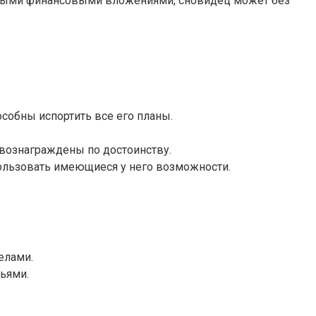
упными финансовыми вложениями, сновидец может без
особны испортить все его планы.
 вознаграждены по достоинству.
пользовать имеющиеся у него возможности.
елами.
ьями.