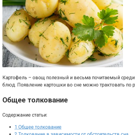
Картофель – овощ полезный и весьма почитаемый среди 
блюд. Появление картошки во сне можно трактовать по р
Общее толкование
Содержание статьи:
1
Общее толкование
2
Толкование в зависимости от обстоятельств сна