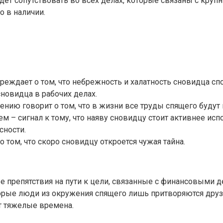
дет сопутствовать во всех делах, которые связаны с кр
о в наличии.
реждает о том, что небрежность и халатность сновидца сп
новидца в рабочих делах.
ению говорит о том, что в жизни все труды спящего будут
м – сигнал к тому, что наяву сновидцу стоит активнее ис
сности.
о том, что скоро сновидцу откроется чужая тайна.
 препятствия на пути к цели, связанные с финансовыми д
торые люди из окружения спящего лишь притворяются друз
ят тяжелые времена.