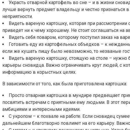
Украсть отварной картофель во сне – и в жизни снов
лучше вернуть предмет владельцу и честно признаться в 
неприятности.
Видеть вареную картошку, которая при рассмотрении о
приведет ни к чему хорошему. Не стоит соглашаться на а
Видеть себя поваром, которому поступил заказ на ва
Готовить еду из картофельных объедков – к нежданн
если же кушать пищу было невозможно, то незваные гости
Видеть вареную картошку, стоящую на столе – нужно
карьеры сновидца. Важно ограничивать круг людей, с к
информацию в корыстных целях.
В зависимости от того, как была приготовлена картошка:
Просто отварная картошка в мундире предвещает при
посвятить встречам с приятными ему людьми. В этот пер
амбициями и интересными идеями.
С укропом – к похвале на работе. Если сновидец суме
дальнейшем благотворно повлияет на его карьеру. Важ