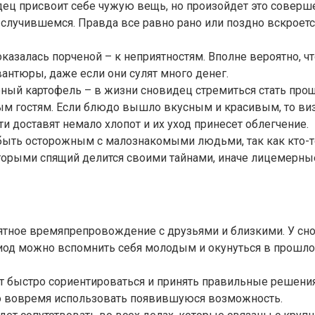
идец присвоит себе чужую вещь, но произойдет это совер
случившемся. Правда все равно рано или поздно вскроется
казалась порченой – к неприятностям. Вполне вероятно, ч
вантюры, даже если они сулят много денег.
реный картофель – в жизни сновидец стремиться стать про
ым гостям. Если блюдо вышло вкусным и красивым, то виз
 доставят немало хлопот и их уход принесет облегчение.
 быть осторожным с малознакомыми людьми, так как кто-т
оторыми спящий делится своими тайнами, иначе лицемерны
ятное времяпрепровождение с друзьями и близкими. У сно
иод можно вспомнить себя молодым и окунуться в прошлое
ет быстро сориентироваться и принять правильные решения,
но вовремя использовать появившуюся возможность.