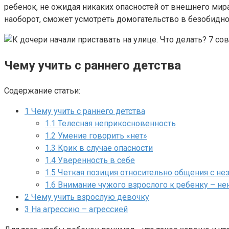
ребенок, не ожидая никаких опасностей от внешнего мир
наоборот, сможет усмотреть домогательство в безобидн
Чему учить с раннего детства
Содержание статьи:
1
Чему учить с раннего детства
1.1
Телесная неприкосновенность
1.2
Умение говорить «нет»
1.3
Крик в случае опасности
1.4
Уверенность в себе
1.5
Четкая позиция относительно общения с н
1.6
Внимание чужого взрослого к ребенку – н
2
Чему учить взрослую девочку
3
На агрессию – агрессией