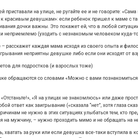
ей приставали на улице, не ругайте ее и не говорите: «Сам
к красивым девушкам»: если ребенок пришел к маме с таки
вания дочки важны. Это покажет ей, что в любой ситуации
ски неприемлемо (уходить с незнакомым человеком куда-то
е – расскажет каждая мама исходя из своего опыта и фило
заигрывания неприятны девушке либо если они исходят от в
ке обращаются со словами «Можно с вами познакомиться?»,
: «Отстаньте!», «Я на улицах не знакомлюсь» или даже прос
й ответ как заигрывание («сказала “нет”, хотя глаза сказа
причинам не нужно в этих ситуациях улыбаться тем, кто пре
 на мужчину, – нужно проходить мимо и не обращать на н
, хватать за руки или если девушка все-таки вступила в ко