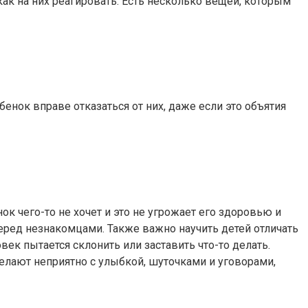
 как на них реагировать. Есть несколько вещей, которым
бенок вправе отказаться от них, даже если это объятия
к чего-то не хочет и это не угрожает его здоровью и
 перед незнакомцами. Также важно научить детей отличать
овек пытается склонить или заставить что-то делать.
е делают неприятно с улыбкой, шуточками и уговорами,