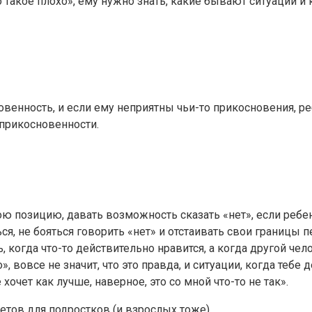
о такое плохо», ему нужно знать, какие бывают ситуации и
венность, и если ему неприятны чьи-то прикосновения, ре
еприкосновенности.
ю позицию, давать возможность сказать «нет», если ребено
ься, не бояться говорить «нет» и отстаивать свои границы
, когда что-то действительно нравится, а когда другой чел
о», вовсе не значит, что это правда, и ситуации, когда теб
хочет как лучше, наверное, это со мной что-то не так».