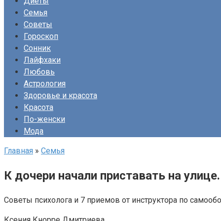
Диеты
Семья
Советы
Гороскоп
Сонник
Лайфхаки
Любовь
Астрология
Здоровье и красота
Красота
По-женски
Мода
Главная
»
Семья
К дочери начали приставать на улице
Советы психолога и 7 приемов от инструктора по самооб
Ксения Кнорре Дмитриева