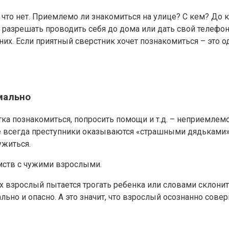
, что нет. Приемлемо ли знакомиться на улице? С кем? До
разрешать проводить себя до дома или дать свой телефон 
х. Если приятный сверстник хочет познакомиться – это од
мально
а познакомиться, попросить помощи и т.д. – неприемлемо.
Не всегда преступники оказываются «страшными дядьками»
ужиться.
мств с чужими взрослыми.
х взрослый пытается трогать ребенка или словами склонит
ьно и опасно. А это значит, что взрослый осознанно сове