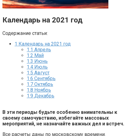
Календарь на 2021 год
Содержание статьи:
1
Календарь на 2021 год
1.1
Апрель
1.2
Май
1.3
Июнь
1.4
Июль
1.5
Август
1.6
Сентябрь
1.7
Октябрь
1.8
Ноябрь
1.9
Декабрь
В эти периоды будьте особенно внимательны к
своему самочувствию, избегайте массовых
мероприятий, не назначайте важных дел и встреч.
Все расчеты даны по московскому времени.