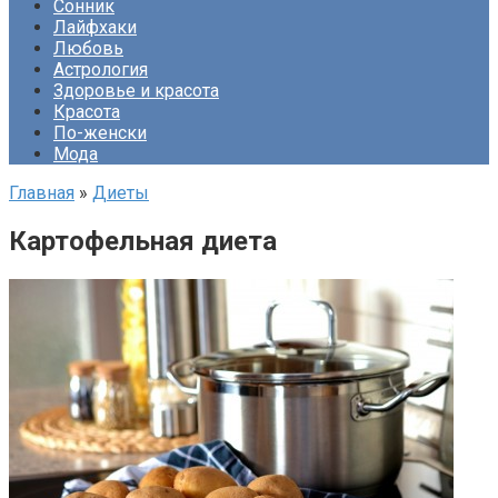
Сонник
Лайфхаки
Любовь
Астрология
Здоровье и красота
Красота
По-женски
Мода
Главная
»
Диеты
Картофельная диета