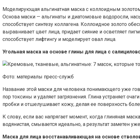
Моделирующая альгинатная маска с коллоидным золотом п
Основа маски — альгинаты и диатомовые водоросли, нас
способствует синтезу коллагена. Коллоидное золото обе
выравнивает цвет лица, придает сияние и осветляет пи
способствует лифтингу и моделирует овал лица.
Угольная маска на основе глины для лица с салицилов
Фото: материалы пресс-служб
Название этой маски для человека понимающего уже говор
пор токсины и удаляет загрязнения. Глина устраняет оча
пробки и отшелушивает кожу, делая ее поверхность более
К слову, если вас напрягает момент, когда глиняная маска
водянистая, смывается идеально, а результат заметен уж
Маска для лица восстанавливающая на основе стволов