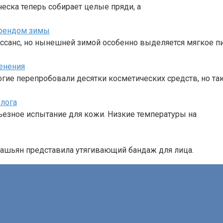
сческа теперь собирает целые пряди, а
трендом зимы
ссанс, но нынешней зимой особенно выделяется мягкое п
енения
ногие перепробовали десятки косметических средств, но та
олога
ерьезное испытание для кожи. Низкие температуры на
рдашьян представила утягивающий бандаж для лица.