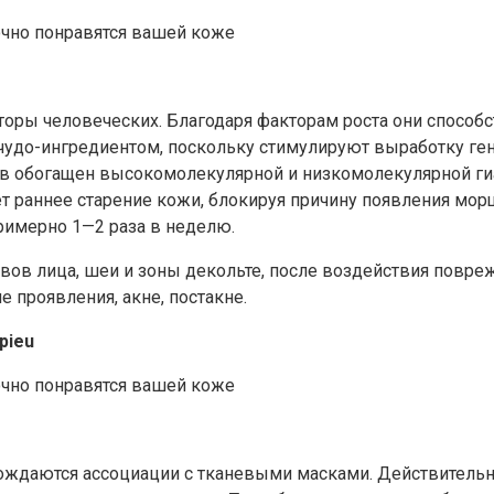
торы человеческих. Благодаря факторам роста они спосо
чудо-ингредиентом, поскольку стимулируют выработку гена
тав обогащен высокомолекулярной и низкомолекулярной г
ет раннее старение кожи, блокируя причину появления мор
римерно 1—2 раза в неделю.
овов лица, шеи и зоны декольте, после воздействия пов
 проявления, акне, постакне.
pieu
ождаются ассоциации с тканевыми масками. Действительно