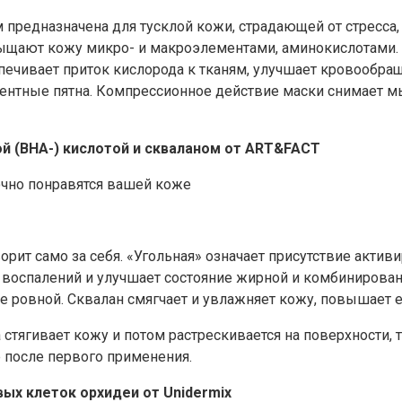
редназначена для тусклой кожи, страдающей от стресса, 
ыщают кожу микро- и макроэлементами, аминокислотами. 
спечивает приток кислорода к тканям, улучшает кровообр
гментные пятна. Компрессионное действие маски cнимает
ой (BHA-) кислотой и скваланом от ART&FACT
ит само за себя. «Угольная» означает присутствие активи
ги воспалений и улучшает состояние жирной и комбинирова
 ровной. Сквалан смягчает и увлажняет кожу, повышает ее
 стягивает кожу и потом растрескивается на поверхности, т
е после первого применения.
ых клеток орхидеи от Unidermix