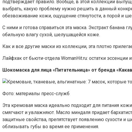
подтверждает правило. Вообще, в этой коллекции выпущен
выбрать, какую проблему нужно решить в данный конкрет
обезвоживание кожи, ощущение стянутости, а порой и ш
С ними и готова справиться эта маска. Экстракт банана г
обильную влагу сухой, шелушащейся коже.
Как и все другие маски из коллекции, эта плотно приле
Лайфхак от бьюти-отдела WomanHit.ru: остатки эссенции 
Шокомаска для лица «Питательница» от бренда «Какав
Фото: материалы пресс-служб
Эта кремовая маска идеально подходит для питания кожи
смягчают и увлажняют. Масло миндаля придает бархатист
защитные свойства, препятствует появлению сухости и 
облизывать губы во время ее применения.