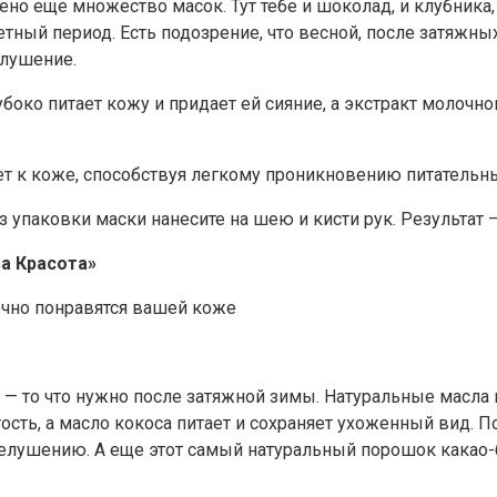
о еще множество масок. Тут тебе и шоколад, и клубника, и
ный период. Есть подозрение, что весной, после затяжны
елушение.
лубоко питает кожу и придает ей сияние, а экстракт молоч
гает к коже, способствуя легкому проникновению питатель
из упаковки маски нанесите на шею и кисти рук. Результат
а Красота»
 — то что нужно после затяжной зимы. Натуральные масла
ость, а масло кокоса питает и сохраняет ухоженный вид.
шелушению. А еще этот самый натуральный порошок какао-