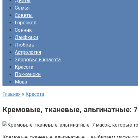
Диеты
Семья
Советы
Гороскоп
Сонник
Лайфхаки
Любовь
Астрология
Здоровье и красота
Красота
По-женски
Мода
Главная
»
Красота
Кремовые, тканевые, альгинатные: 7
Кремовые, тканевые, альгинатные — выбираем маски дл