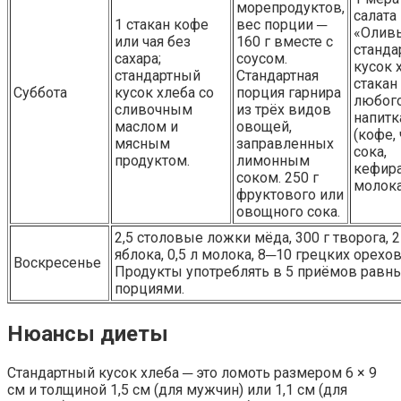
морепродуктов,
салата
1 стакан кофе
вес порции ─
«Оливь
или чая без
160 г вместе с
станда
сахара;
соусом.
кусок 
стандартный
Стандартная
стакан
Суббота
кусок хлеба со
порция гарнира
любог
сливочным
из трёх видов
напитк
маслом и
овощей,
(кофе, 
мясным
заправленных
сока,
продуктом.
лимонным
кефира
соком. 250 г
молока
фруктового или
овощного сока.
2,5 столовые ложки мёда, 300 г творога, 2
яблока, 0,5 л молока, 8─10 грецких орехов
Воскресенье
Продукты употреблять в 5 приёмов равн
порциями.
Нюансы диеты
Стандартный кусок хлеба ─ это ломоть размером 6 × 9
см и толщиной 1,5 см (для мужчин) или 1,1 см (для