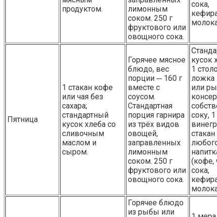
сока,
продуктом.
лимонным
кефира
соком. 250 г
молока
фруктового или
овощного сока.
Станд
Горячее мясное
кусок 
блюдо, вес
1 стол
порции ─ 160 г
ложка
1 стакан кофе
вместе с
или р
или чая без
соусом.
консер
сахара;
Стандартная
собст
стандартный
порция гарнира
соку, 
Пятница
кусок хлеба со
из трёх видов
винегр
сливочным
овощей,
стакан
маслом и
заправленных
любог
сыром.
лимонным
напитк
соком. 250 г
(кофе, 
фруктового или
сока,
овощного сока.
кефира
молока
Горячее блюдо
из рыбы или
1 мера