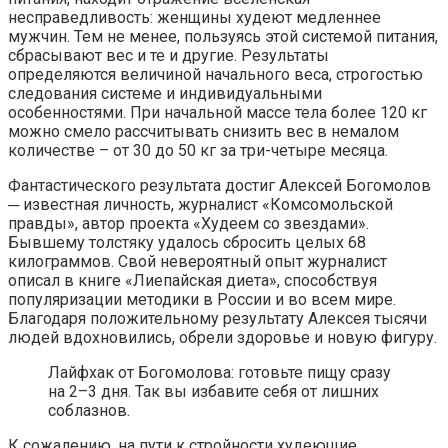
несправедливость: женщины худеют медленнее
мужчин. Тем не менее, пользуясь этой системой питания,
сбрасывают вес и те и другие. Результаты
определяются величиной начального веса, строгостью
следования системе и индивидуальными
особенностями. При начальной массе тела более 120 кг
можно смело рассчитывать снизить вес в немалом
количестве – от 30 до 50 кг за три-четыре месяца.
Фантастического результата достиг Алексей Богомолов
─ известная личность, журналист «Комсомольской
правды», автор проекта «Худеем со звездами».
Бывшему толстяку удалось сбросить целых 68
килограммов. Свой невероятный опыт журналист
описал в книге «Лиепайская диета», способствуя
популяризации методики в России и во всем мире.
Благодаря положительному результату Алексея тысячи
людей вдохновились, обрели здоровье и новую фигуру.
Лайфхак от Богомолова: готовьте пищу сразу
на 2–3 дня. Так вы избавите себя от лишних
соблазнов.
К сожалению, на пути к стройности худеющие