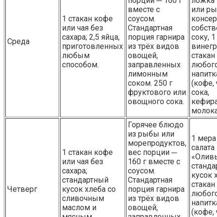
порции ─ 160 г
ложка
вместе с
или р
1 стакан кофе
соусом.
консер
или чая без
Стандартная
собст
сахара; 2,5 яйца,
порция гарнира
соку, 
Среда
приготовленных
из трёх видов
винегр
любым
овощей,
стакан
способом.
заправленных
любог
лимонным
напитк
соком. 250 г
(кофе, 
фруктового или
сока,
овощного сока.
кефира
молока
Горячее блюдо
из рыбы или
1 мера
морепродуктов,
салата
1 стакан кофе
вес порции ─
«Оливь
или чая без
160 г вместе с
станда
сахара;
соусом.
кусок 
стандартный
Стандартная
стакан
Четверг
кусок хлеба со
порция гарнира
любог
сливочным
из трёх видов
напитк
маслом и
овощей,
(кофе, 
мясным
заправленных