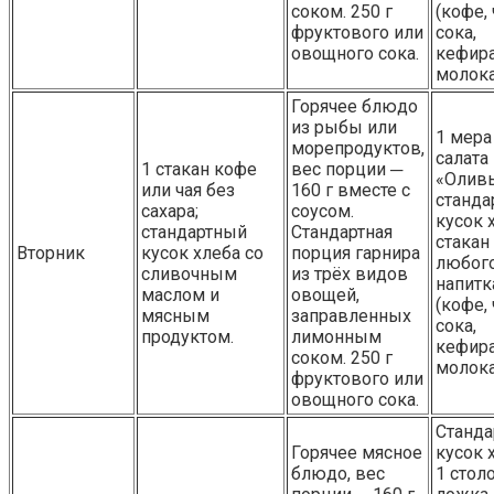
соком. 250 г
(кофе, 
фруктового или
сока,
овощного сока.
кефира
молока
Горячее блюдо
из рыбы или
1 мера
морепродуктов,
салата
1 стакан кофе
вес порции ─
«Оливь
или чая без
160 г вместе с
станда
сахара;
соусом.
кусок 
стандартный
Стандартная
стакан
Вторник
кусок хлеба со
порция гарнира
любог
сливочным
из трёх видов
напитк
маслом и
овощей,
(кофе, 
мясным
заправленных
сока,
продуктом.
лимонным
кефира
соком. 250 г
молока
фруктового или
овощного сока.
Станд
Горячее мясное
кусок 
блюдо, вес
1 стол