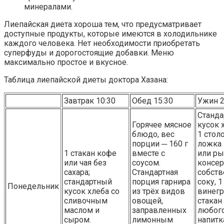
минералами.
Лиепайская диета хороша тем, что предусматривает
доступные продукты, которые имеются в холодильнике
каждого человека. Нет необходимости приобретать
суперфуды и дорогостоящие добавки. Меню
максимально простое и вкусное.
Таблица лиепайской диеты доктора Хазана:
Завтрак 10:30
Обед 15:30
Ужин 2
Станд
Горячее мясное
кусок 
блюдо, вес
1 стол
порции ─ 160 г
ложка
1 стакан кофе
вместе с
или р
или чая без
соусом.
консер
сахара;
Стандартная
собст
стандартный
порция гарнира
соку, 
Понедельник
кусок хлеба со
из трёх видов
винегр
сливочным
овощей,
стакан
маслом и
заправленных
любог
сыром.
лимонным
напитк