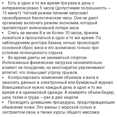
Есть в одно и то же время три раза в день с
интервалом ровно 5 часов (допустимая погрешность ─
15 минут). Четкий режим питания запускает
своеобразные биологические часы. Они не дают
организму включать режим экономии, который
препятствует интенсивной потере веса.
Спать не менее 8 и не более 10 часов, причем
ложиться и просыпаться в одно и то же время. По
наблюдениям доктора Хазана, ночью происходит
основной сброс веса и это возможно только при
условии полноценного отдыха.
Во время диеты не заниматься спортом.
Интенсивные физические нагрузки незначительно
влияют на похудение, но многократно увеличивают
аппетит, что повышает угрозу срывов.
Контролировать изменения объёмов и веса и
заносить данные в электронный или бумажный журнал.
Взвешиваться нужно каждый день в одно и то же
время и в одинаковой одежде. А измерять объём бедер,
шеи, талии и груди ─ раз в две недели.
Проводить домашние процедуры, предотвращающие
обвисание кожи. Это ванны с морской солью и
экстрактом хвои, а также курсы общего массажа.