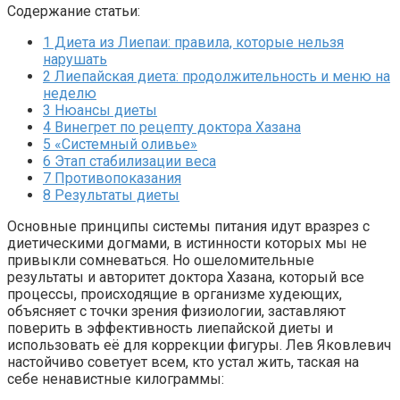
Содержание статьи:
1
Диета из Лиепаи: правила, которые нельзя
нарушать
2
Лиепайская диета: продолжительность и меню на
неделю
3
Нюансы диеты
4
Винегрет по рецепту доктора Хазана
5
«Системный оливье»
6
Этап стабилизации веса
7
Противопоказания
8
Результаты диеты
Основные принципы системы питания идут вразрез с
диетическими догмами, в истинности которых мы не
привыкли сомневаться. Но ошеломительные
результаты и авторитет доктора Хазана, который все
процессы, происходящие в организме худеющих,
объясняет с точки зрения физиологии, заставляют
поверить в эффективность лиепайской диеты и
использовать её для коррекции фигуры. Лев Яковлевич
настойчиво советует всем, кто устал жить, таская на
себе ненавистные килограммы: