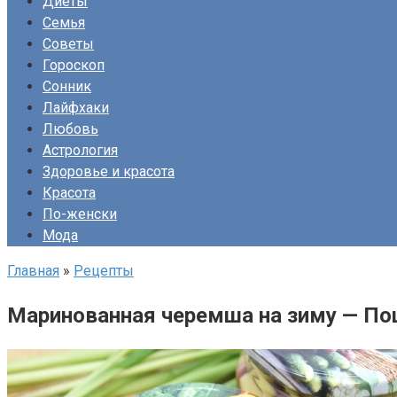
Диеты
Семья
Советы
Гороскоп
Сонник
Лайфхаки
Любовь
Астрология
Здоровье и красота
Красота
По-женски
Мода
Главная
»
Рецепты
Маринованная черемша на зиму — Пош