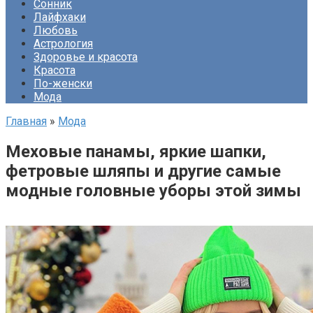
Сонник
Лайфхаки
Любовь
Астрология
Здоровье и красота
Красота
По-женски
Мода
Главная
»
Мода
Меховые панамы, яркие шапки,
фетровые шляпы и другие самые
модные головные уборы этой зимы