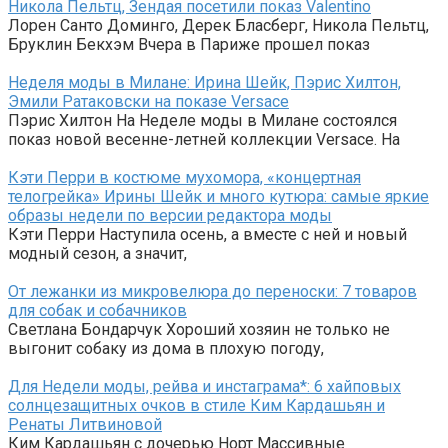
Никола Пельтц, Зендая посетили показ Valentino
Лорен Санто Доминго, Дерек Бласберг, Никола Пельтц,
Бруклин Бекхэм Вчера в Париже прошел показ
Неделя моды в Милане: Ирина Шейк, Пэрис Хилтон,
Эмили Ратаковски на показе Versace
Пэрис Хилтон На Неделе моды в Милане состоялся
показ новой весенне-летней коллекции Versace. На
Кэти Перри в костюме мухомора, «концертная
телогрейка» Ирины Шейк и много кутюра: самые яркие
образы недели по версии редактора моды
Кэти Перри Наступила осень, а вместе с ней и новый
модный сезон, а значит,
От лежанки из микровелюра до переноски: 7 товаров
для собак и собачников
Светлана Бондарчук Хороший хозяин не только не
выгонит собаку из дома в плохую погоду,
Для Недели моды, рейва и инстаграма*: 6 хайповых
солнцезащитных очков в стиле Ким Кардашьян и
Ренаты Литвиновой
Ким Кардашьян с дочерью Норт Массивные