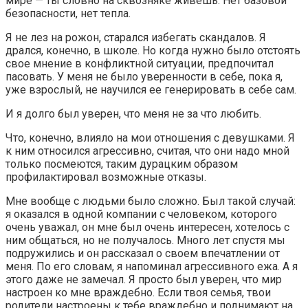
мире — ты словно на сквозняке живешь. Нет базовой
безопасности, нет тепла.
Я не лез на рожон, старался избегать скандалов. Я
дрался, конечно, в школе. Но когда нужно было отстоять
свое мнение в конфликтной ситуации, предпочитал
пасовать. У меня не было уверенности в себе, пока я,
уже взрослый, не научился ее генерировать в себе сам.
И я долго был уверен, что меня не за что любить.
Что, конечно, влияло на мои отношения с девушками. Я
к ним относился агрессивно, считая, что они надо мной
только посмеются, таким дурацким образом
профилактировал возможные отказы.
Мне вообще с людьми было сложно. Был такой случай:
я оказался в одной компании с человеком, которого
очень уважал, он мне был очень интересен, хотелось с
ним общаться, но не получалось. Много лет спустя мы
подружились и он рассказал о своем впечатлении от
меня. По его словам, я напоминал агрессивного ежа. А я
этого даже не замечал. Я просто был уверен, что мир
настроен ко мне враждебно. Если твоя семья, твои
родители настроены к тебе враждебно и поднимают на