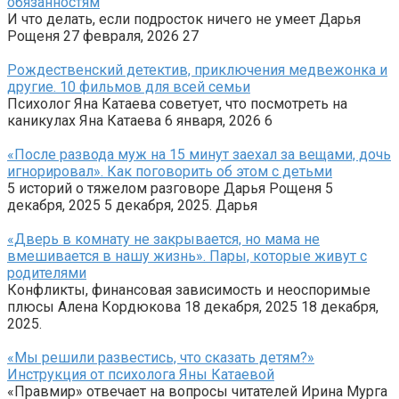
обязанностям
И что делать, если подросток ничего не умеет Дарья
Рощеня 27 февраля, 2026 27
Рождественский детектив, приключения медвежонка и
другие. 10 фильмов для всей семьи
Психолог Яна Катаева советует, что посмотреть на
каникулах Яна Катаева 6 января, 2026 6
«После развода муж на 15 минут заехал за вещами, дочь
игнорировал». Как поговорить об этом с детьми
5 историй о тяжелом разговоре Дарья Рощеня 5
декабря, 2025 5 декабря, 2025. Дарья
«Дверь в комнату не закрывается, но мама не
вмешивается в нашу жизнь». Пары, которые живут с
родителями
Конфликты, финансовая зависимость и неоспоримые
плюсы Алена Кордюкова 18 декабря, 2025 18 декабря,
2025.
«Мы решили развестись, что сказать детям?»
Инструкция от психолога Яны Катаевой
«Правмир» отвечает на вопросы читателей Ирина Мурга