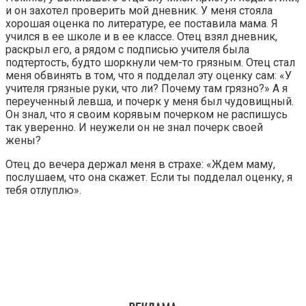
и он захотел проверить мой дневник. У меня стояла
хорошая оценка по литературе, ее поставила мама. Я
учился в ее школе и в ее классе. Отец взял дневник,
раскрыл его, а рядом с подписью учителя была
подтертость, будто шоркнули чем-то грязным. Отец стал
меня обвинять в том, что я подделал эту оценку сам: «У
учителя грязные руки, что ли? Почему там грязно?» А я
переученный левша, и почерк у меня был чудовищный.
Он знал, что я своим корявым почерком не распишусь
так уверенно. И неужели он не знал почерк своей
жены?
Отец до вечера держал меня в страхе: «Ждем маму,
послушаем, что она скажет. Если ты подделал оценку, я
тебя отлуплю».