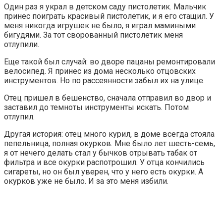
Один раз я украл в детском саду пистолетик. Мальчик
принес поиграть красивый пистолетик, и я его стащил. У
меня никогда игрушек не было, я играл мамиными
бигудями. За тот сворованный пистолетик меня
отлупили.
Еще такой был случай: во дворе пацаны ремонтировали
велосипед. Я принес из дома несколько отцовских
инструментов. Но по рассеянности забыл их на улице.
Отец пришел в бешенство, сначала отправил во двор и
заставил до темноты инструменты искать. Потом
отлупил.
Другая история: отец много курил, в доме всегда стояла
пепельница, полная окурков. Мне было лет шесть-семь,
я от нечего делать стал у бычков отрывать табак от
фильтра и все окурки распотрошил. У отца кончились
сигареты, но он был уверен, что у него есть окурки. А
окурков уже не было. И за это меня избили.