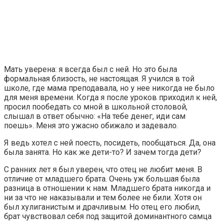
Мать уверена: я всегда был с ней. Но это была
формальная близость, не настоящая. Я учился в той
школе, где мама преподавала, но у нее никогда не было
для меня времени. Когда я после уроков приходил к ней,
просил пообедать со мной в школьной столовой,
слышал в ответ обычно: «На тебе денег, иди сам
поешь». Меня это ужасно обижало и задевало.
Я ведь хотел с ней поесть, посидеть, пообщаться. Да, она
была занята. Но как же дети-то? И зачем тогда дети?
С ранних лет я был уверен, что отец не любит меня. В
отличие от младшего брата. Очень уж большая была
разница в отношении к нам. Младшего брата никогда и
ни за что не наказывали и тем более не били. Хотя он
был хулиганистым и драчливым. Но отец его любил,
брат чувствовал себя под защитой доминантного самца