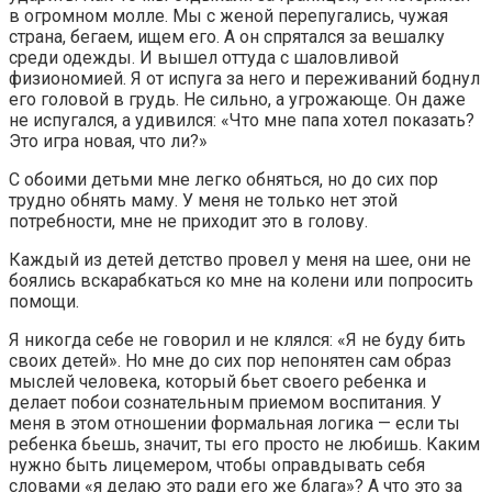
в огромном молле. Мы с женой перепугались, чужая
страна, бегаем, ищем его. А он спрятался за вешалку
среди одежды. И вышел оттуда с шаловливой
физиономией. Я от испуга за него и переживаний боднул
его головой в грудь. Не сильно, а угрожающе. Он даже
не испугался, а удивился: «Что мне папа хотел показать?
Это игра новая, что ли?»
С обоими детьми мне легко обняться, но до сих пор
трудно обнять маму. У меня не только нет этой
потребности, мне не приходит это в голову.
Каждый из детей детство провел у меня на шее, они не
боялись вскарабкаться ко мне на колени или попросить
помощи.
Я никогда себе не говорил и не клялся: «Я не буду бить
своих детей». Но мне до сих пор непонятен сам образ
мыслей человека, который бьет своего ребенка и
делает побои сознательным приемом воспитания. У
меня в этом отношении формальная логика — если ты
ребенка бьешь, значит, ты его просто не любишь. Каким
нужно быть лицемером, чтобы оправдывать себя
словами «я делаю это ради его же блага»? А что это за