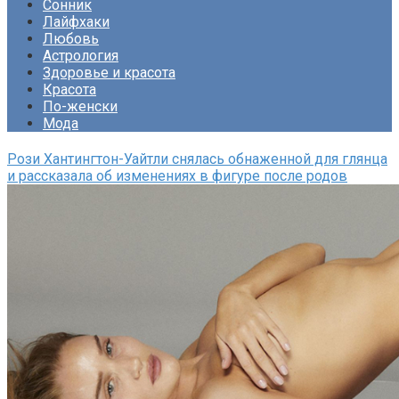
Сонник
Лайфхаки
Любовь
Астрология
Здоровье и красота
Красота
По-женски
Мода
Рози Хантингтон-Уайтли снялась обнаженной для глянца
и рассказала об изменениях в фигуре после родов