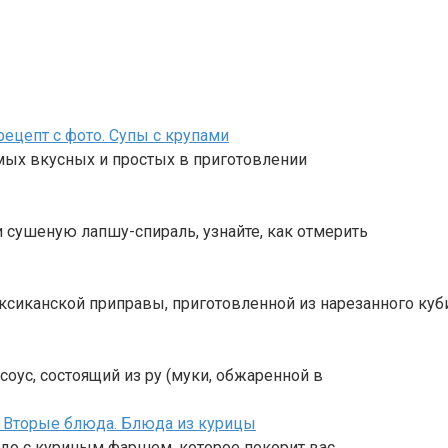
цепт с фото. Супы с крупами
мых вкусных и простых в приготовлении
и сушеную лапшу-спираль, узнайте, как отмерить
ексиканской приправы, приготовленной из нарезанного куб
оус, состоящий из ру (муки, обжаренной в
 Вторые блюда. Блюда из курицы
до с куриным фаршем, которое покорит вас