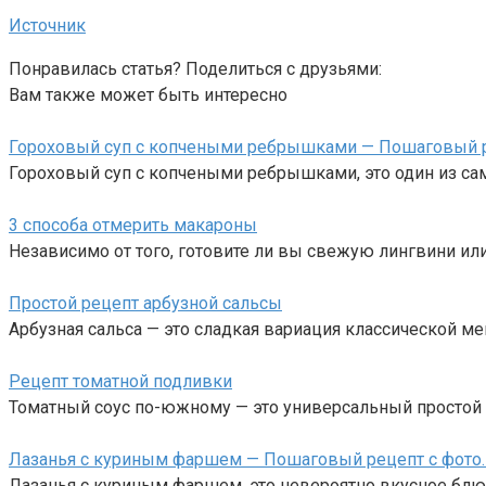
Источник
Понравилась статья? Поделиться с друзьями:
Вам также может быть интересно
Гороховый суп с копчеными ребрышками — Пошаговый ре
Гороховый суп с копчеными ребрышками, это один из са
3 способа отмерить макароны
Независимо от того, готовите ли вы свежую лингвини ил
Простой рецепт арбузной сальсы
Арбузная сальса — это сладкая вариация классической м
Рецепт томатной подливки
Томатный соус по-южному — это универсальный простой с
Лазанья с куриным фаршем — Пошаговый рецепт с фото.
Лазанья с куриным фаршем, это невероятно вкусное блю