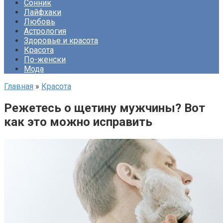
Сонник
Лайфхаки
Любовь
Астрология
Здоровье и красота
Красота
По-женски
Мода
Главная
»
Красота
Режетесь о щетину мужчины? Вот
как это можно исправить