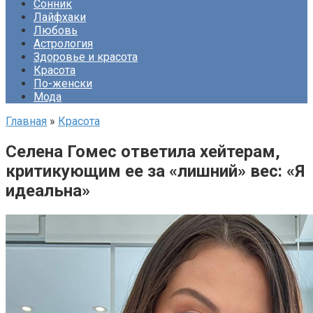
Сонник
Лайфхаки
Любовь
Астрология
Здоровье и красота
Красота
По-женски
Мода
Главная
»
Красота
Селена Гомес ответила хейтерам,
критикующим ее за «лишний» вес: «Я
идеальна»