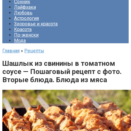
Сонник
Лайфхаки
Любовь
Астрология
Здоровье и красота
Красота
По-женски
Мода
Главная
»
Рецепты
Шашлык из свинины в томатном
соусе — Пошаговый рецепт с фото.
Вторые блюда. Блюда из мяса