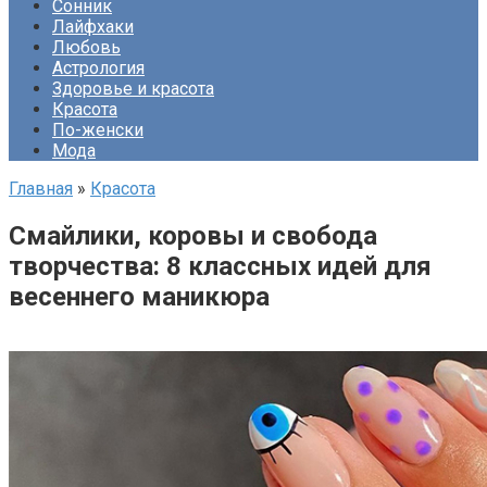
Сонник
Лайфхаки
Любовь
Астрология
Здоровье и красота
Красота
По-женски
Мода
Главная
»
Красота
Смайлики, коровы и свобода
творчества: 8 классных идей для
весеннего маникюра