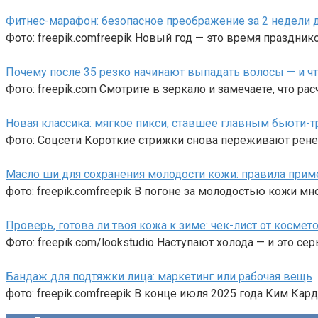
Фитнес-марафон: безопасное преображение за 2 недели д
Фото: freepik.comfreepik Новый год — это время празднико
Почему после 35 резко начинают выпадать волосы — и чт
Фото: freepik.com Смотрите в зеркало и замечаете, что ра
Новая классика: мягкое пикси, ставшее главным бьюти-
Фото: Соцсети Короткие стрижки снова переживают рене
Масло ши для сохранения молодости кожи: правила прим
фото: freepik.comfreepik В погоне за молодостью кожи м
Проверь, готова ли твоя кожа к зиме: чек-лист от космет
Фото: freepik.com/lookstudio Наступают холода — и это с
Бандаж для подтяжки лица: маркетинг или рабочая вещь
фото: freepik.comfreepik В конце июля 2025 года Ким Ка