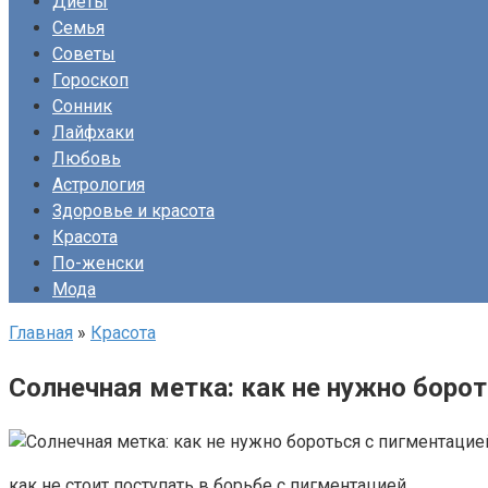
Диеты
Семья
Советы
Гороскоп
Сонник
Лайфхаки
Любовь
Астрология
Здоровье и красота
Красота
По-женски
Мода
Главная
»
Красота
Солнечная метка: как не нужно борот
как не стоит поступать в борьбе с пигментацией