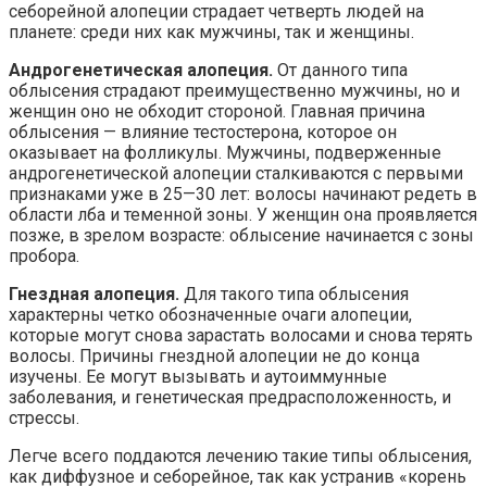
себорейной алопеции страдает четверть людей на
планете: среди них как мужчины, так и женщины.
Андрогенетическая алопеция.
От данного типа
облысения страдают преимущественно мужчины, но и
женщин оно не обходит стороной. Главная причина
облысения — влияние тестостерона, которое он
оказывает на фолликулы. Мужчины, подверженные
андрогенетической алопеции сталкиваются с первыми
признаками уже в 25—30 лет: волосы начинают редеть в
области лба и теменной зоны. У женщин она проявляется
позже, в зрелом возрасте: облысение начинается с зоны
пробора.
Гнездная алопеция.
Для такого типа облысения
характерны четко обозначенные очаги алопеции,
которые могут снова зарастать волосами и снова терять
волосы. Причины гнездной алопеции не до конца
изучены. Ее могут вызывать и аутоиммунные
заболевания, и генетическая предрасположенность, и
стрессы.
Легче всего поддаются лечению такие типы облысения,
как диффузное и себорейное, так как устранив «корень