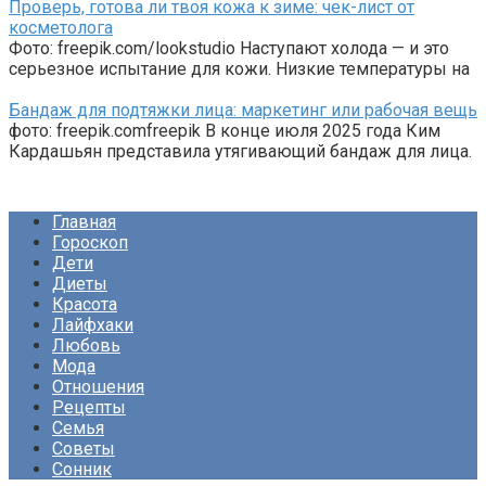
Проверь, готова ли твоя кожа к зиме: чек-лист от
косметолога
Фото: freepik.com/lookstudio Наступают холода — и это
серьезное испытание для кожи. Низкие температуры на
Бандаж для подтяжки лица: маркетинг или рабочая вещь
фото: freepik.comfreepik В конце июля 2025 года Ким
Кардашьян представила утягивающий бандаж для лица.
Главная
Гороскоп
Дети
Диеты
Красота
Лайфхаки
Любовь
Мода
Отношения
Рецепты
Семья
Советы
Сонник