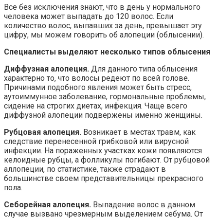
Все без исключения знают, что в день у нормального
человека может выпадать до 120 волос. Если
количество волос, выпавших за день, превышает эту
цифру, мы можем говорить об алопеции (облысении).
Специалисты выделяют несколько типов облысения
Диффузная алопеция.
Для данного типа облысения
характерно то, что волосы редеют по всей голове.
Причинами подобного явления может быть стресс,
аутоиммунное заболевание, гормональные проблемы,
сидение на строгих диетах, инфекция. Чаще всего
диффузной алопеции подвержены именно женщины.
Рубцовая алопеция.
Возникает в местах травм, как
следствие перенесенной грибковой или вирусной
инфекции. На пораженных участках кожи появляются
келоидные рубцы, а фолликулы погибают. От рубцовой
аллопеции, по статистике, также страдают в
большинстве своем представительницы прекрасного
пола.
Себорейная алопеция.
Выпадение волос в данном
случае вызвано чрезмерным выделением себума. От