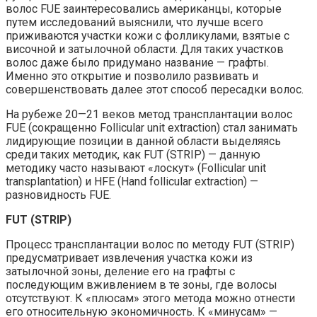
волос FUE заинтересовались американцы, которые
путем исследований выяснили, что лучше всего
приживаются участки кожи с фолликулами, взятые с
височной и затылочной области. Для таких участков
волос даже было придумано название — графты.
Именно это открытие и позволило развивать и
совершенствовать далее этот способ пересадки волос.
На рубеже 20—21 веков метод трансплантации волос
FUE (сокращенно Follicular unit extraction) стал занимать
лидирующие позиции в данной области выделяясь
среди таких методик, как FUT (STRIP) — данную
методику часто называют «лоскут» (Follicular unit
transplantation) и HFE (Hand follicular extraction) —
разновидность FUE.
FUT (STRIP)
Процесс трансплантации волос по методу FUT (STRIP)
предусматривает извлечения участка кожи из
затылочной зоны, деление его на графты с
последующим вживлением в те зоны, где волосы
отсутствуют. К «плюсам» этого метода можно отнести
его относительную экономичность. К «минусам» —