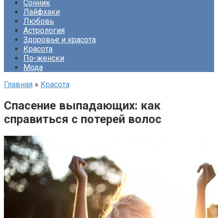
Сонник
Лайфхаки
Любовь
Астрология
Здоровье и красота
Красота
По-женски
Мода
Главная
»
Красота
Спасение выпадающих: как
справиться с потерей волос