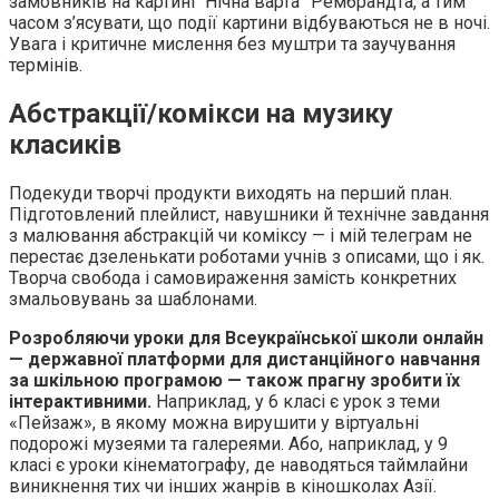
замовників на картині “Нічна варта” Рембрандта, а тим
часом з’ясувати, що події картини відбуваються не в ночі.
Увага і критичне мислення без муштри та заучування
термінів.
Абстракції/комікси на музику
класиків
Подекуди творчі продукти виходять на перший план.
Підготовлений плейлист, навушники й технічне завдання
з малювання абстракцій чи коміксу — і мій телеграм не
перестає дзеленькати роботами учнів з описами, що і як.
Творча свобода і самовираження замість конкретних
змальовувань за шаблонами.
Розробляючи уроки для
Всеукраїнської школи онлайн
— державної платформи для дистанційного навчання
за шкільною програмою — також прагну зробити їх
інтерактивними.
Наприклад, у 6 класі є урок з теми
«Пейзаж», в якому можна вирушити у віртуальні
подорожі музеями та галереями. Або, наприклад, у 9
класі є уроки кінематографу, де наводяться таймлайни
виникнення тих чи інших жанрів в кіношколах Азії.