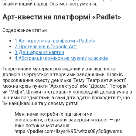
знайти інший підхід. Ось мої інструменти:
Арт-квести на платформі «Padlet»
Содержание статьи:
1
Арт-квести на платформі «Padlet»
2
Прогулянки в “Google Art”
3
Дешифрація картин
4
Абстракції/комікси на музику класиків
Теоретичний матеріал розкиданий у вигляді інста-
дописів і чергується з творчими завданнями. Шляхів
проходження квесту декілька. Тему “Театр античності”
можна крізь пункти “Архітектура” або “Драма”, “Історія”
чи “Міфи”. Шляхи інтегровані у попередній досвід учнів з
іншими предметами, а самі діти здатні проходити те, що
їм найцікавіше та у своєму ритмі.
Мені нема потреби їх підганяти чи
сповільняти, а бажання завершити квест — це
вже потужна мотивація:
https://padlet.com/lisyarik95/wltbs08y5d8gwsms