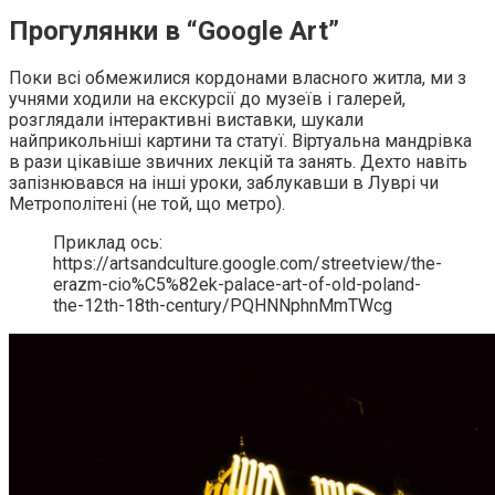
Прогулянки в “Google Art”
Поки всі обмежилися кордонами власного житла, ми з
учнями ходили на екскурсії до музеїв і галерей,
розглядали інтерактивні виставки, шукали
найприкольніші картини та статуї. Віртуальна мандрівка
в рази цікавіше звичних лекцій та занять. Дехто навіть
запізнювався на інші уроки, заблукавши в Луврі чи
Метрополітені (не той, що метро).
Приклад ось:
https://artsandculture.google.com/streetview/the-
erazm-cio%C5%82ek-palace-art-of-old-poland-
the-12th-18th-century/PQHNNphnMmTWcg