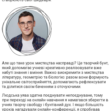
Але що таке урок мистецтва насправді? Це творчий бунт,
який допомагає учневі креативно реалізовувати вже
набуті знання і вміння. Важко виокремити з мистецтва
літературу, геометрію та біологію: разом вони формують
унікальне світосприйняття, допомагають рефлексувати
та ділитися своїм баченням з оточуючими.
Людська уява здатна поєднувати непоєднуване, тому
при переході на онлайн-навчання я намагався зберегти в
учнях творчу свободу і бунтівний дух. І якщо більшість
уроків нагадували онлайн-конференції, я спробував