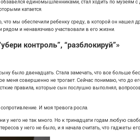
 обзавелся единомышленниками, стал ходить по музеям с
которыми катается.
что мы обеспечили ребенку среду, в которой он нашел др
и рядом и ненавязчиво участвовали в его жизни.
убери контроль”, “разблокируй”»
сыну было двенадцать. Стала замечать, что все больше бес
ое меня совершенно не трогает. Сейчас понимаю, что до 
сткие правила, которые сын послушно выполнял, вопросов 
сопротивление. И моя тревога росла.
и у него не так много. Но к тринадцати годам любую своб
ресов у него не было, и я начала считать, что гаджеты ег