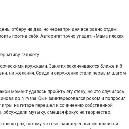
ень, отберу на два, но через три дня все равно отдам.
оить против себя. Авторитет точно упадет: «Мама плохая,
тернативу гаджету.
орческими кружками. Занятия заканчиваются ближе к 8
емени, ни желания. Среда и окружение стали первым шагом
кой момент удалось пробить эту стену, но это случилось
нинова до Nirvana. Сын заинтересовался роком и попросил
 От игры на гитаре перешел к сочинению собственной
, обсуждали музыку, смещая фокус на творчество.
олько раз, потому что сын заинтересовался техникой.