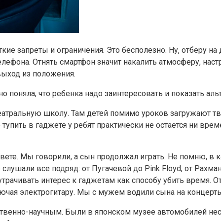
кие запреты и ограничения. Это бесполезно. Ну, отберу на д
елефона. Отнять смартфон значит накалить атмосферу, настр
о выход из положения.
о поняла, что ребенка надо заинтересовать и показать аль
еатральную школу. Там детей помимо уроков загружают тв
о тупить в гаджете у ребят практически не остается ни вр
ете. Мы говорили, а сын продолжал играть. Не помню, в ка
лушали все подряд: от Пугачевой до Pink Floyd, от Рахма
ал утрачивать интерес к гаджетам как способу убить время.
лючая электрогитару. Мы с мужем водили сына на концерты
ственно-научным. Были в японском музее автомобилей неск