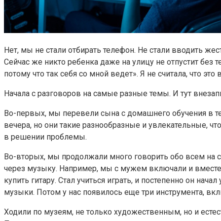
Нет, мы не стали отбирать телефон. Не стали вводить жест
Сейчас же никто ребенка даже на улицу не отпустит без т
потому что так себя со мной ведет». Я не считала, что эт
Начала с разговоров на самые разные темы. И тут внезапн
Во-первых, мы перевели сына с домашнего обучения в т
вечера, но они такие разнообразные и увлекательные, чт
в решении проблемы.
Во-вторых, мы продолжали много говорить обо всем на св
через музыку. Например, мы с мужем включали и вместе с
купить гитару. Стал учиться играть, и постепенно он нач
музыки. Потом у нас появилось еще три инструмента, вк
Ходили по музеям, не только художественным, но и есте