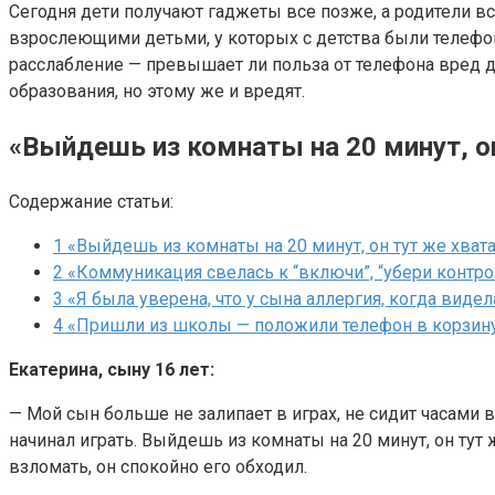
Сегодня дети получают гаджеты все позже, а родители вс
взрослеющими детьми, у которых с детства были телефон
расслабление — превышает ли польза от телефона вред д
образования, но этому же и вредят.
«Выйдешь из комнаты на 20 минут, о
Содержание статьи:
1
«Выйдешь из комнаты на 20 минут, он тут же хват
2
«Коммуникация свелась к “включи”, “убери контро
3
«Я была уверена, что у сына аллергия, когда виде
4
«Пришли из школы — положили телефон в корзин
Екатерина, сыну 16 лет:
— Мой сын больше не залипает в играх, не сидит часами в
начинал играть. Выйдешь из комнаты на 20 минут, он тут
взломать, он спокойно его обходил.