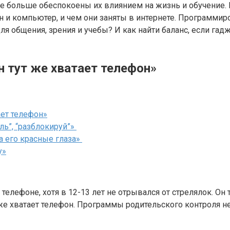
е больше обеспокоены их влиянием на жизнь и обучение. Р
 и компьютер, и чем они заняты в интернете. Программиро
ля общения, зрения и учебы? И как найти баланс, если га
н тут же хватает телефон»
ает телефон»
ль”, “разблокируй”»
ла его красные глаза»
у»
 телефоне, хотя в 12-13 лет не отрывался от стрелялок. О
 же хватает телефон. Программы родительского контроля н