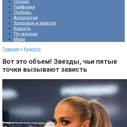
Сонник
Лайфхаки
Любовь
Астрология
Здоровье и красота
Красота
По-женски
Мода
Главная
»
Красота
Вот это объем! Звезды, чьи пятые
точки вызывают зависть