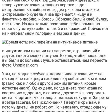
обвинила себя. С тех пор девочка, затем девушка, а
теперь уже молодая женщина пережила два
экстремальных набора веса, два раза она столь же
экстремально худела. Лиза признается: «Еду я и
фанатично люблю, и боюсь. Обожаю белый хлеб, булки,
все такое. Но как только позволяю себе нормально
поесть, чувствую себя толстой и некрасивой. Сейчас вот
на интервальном голодании, ем раз в день».
в интуитивном питании нет запретов, ограничений и
других «диетических» штучек. Важно, чтобы после еды
вы были довольны. Лучше остановиться, чем переесть
Фото: Unsplash.com
Увы, но модное сейчас интервальное голодание — не
выход и не панацея, а насилие над собственным телом
(равно как и любой другой режим питания, кроме
естественного). Одно дело, когда диета прописана по
состоянию здоровья, и совсем другое — игнорировать
сигналы организма о голоде, пытаясь похудеть. Запреты
всегда (всегда, без исключения!) ведут к срывам, и
потому диеты не работают. Но человеку, страдающему
от нелюбви к собственному телу, сложно представить,