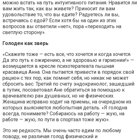
можно встать на путь интуитивного питания. Нравится ли
вам жить так, как вы живете? Приносит ли вам
удовольствие то, что вы едите? Радуетесь ли вы,
встречаясь с едой? Если хотя бы на один из этих
вопросов вы ответили «нет», пора «переходить на
светлую сторону».
Голоден как зверь
«Скажете тоже — есть все, что хочется и когда хочется.
Да это путь к ожирению, а не здоровью и гармонии!» —
возмущается в кресле психотерапевта пышная
красавица Анна. Она пытается привести в порядок свой
рацион с тех пор, как помнит себя, но никак не может
сбросить вес. Третий по счету эндокринолог, зашедший
в тупик, посоветовал Ане обратиться за помощью к
врачевателю ран душевных, но не физических.
Женщина исправно ходит на приемы, на очередном из
которых выясняется любопытная деталь. «Я голодна
всегда, понимаете? Собираюсь на работу — жую, на
работе — жую, по пути в спортзал тоже жую».
Это не редкость. Мы очень часто едим по любому
поводу, не различая голод физический и