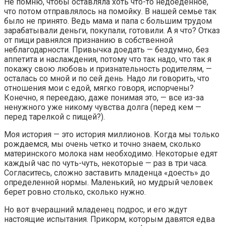
Не помню, чтобы оставляла хоть что-­­то недоеденное,
что потом отправлялось на помойку. В нашей семье так
было не принято. Ведь мама и папа с большим трудом
зарабатывали деньги, покупали, готовили. А я что? Отказ
от пищи равнялся признанию в собственной
неблагодарности. Привычка доедать — бездумно, без
аппетита и наслаждения, потому что так надо, что так я
покажу свою любовь и признательность родителям, —
осталась со мной и по сей день. Надо ли говорить, что
отношения мои с едой, мягко говоря, испорчены?
Конечно, я переедаю, даже понимая это, — все из-­­за
ненужного уже никому чувства долга (перед кем —
перед тарелкой с пищей?).
Моя история — это история миллионов. Когда мы только
рождаемся, мы очень четко и точно знаем, сколько
материнского молока нам необходимо. Некоторые едят
каждый час по чуть-­­чуть, некоторые — раз в три часа.
Согласитесь, сложно заставить младенца «доесть» до
определенной нормы. Маленький, но мудрый человек
берет ровно столько, сколько нужно.
Но вот вчерашний младенец подрос, и его ждут
настоящие испытания. Прикорм, которым давятся едва