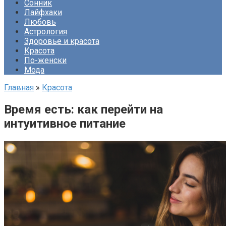
Сонник
Лайфхаки
Любовь
Астрология
Здоровье и красота
Красота
По-женски
Мода
Главная
»
Красота
Время есть: как перейти на
интуитивное питание