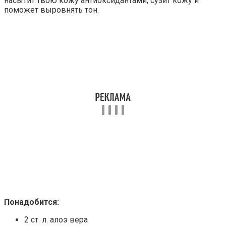
насытит твою кожу антиоксидантами, сузит кожу и
поможет выровнять тон.
Понадобится:
2 ст. л. алоэ вера