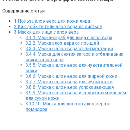
Содержание статьи:
1
Польза алоэ вера для кожи лица
2
Как добыть гель алоэ вера из листьев
3
Маски для лица с алоэ вера
3.1
1. Маска-скраб для лица с алоэ вера
3.2
2. Маска алоэ вера от прыщей
3.3
3. Маска с алоэ вера от пигментации
3.4
4. Маска для снятия загара и отбеливания
кожи с алоэ вера
3.5
5. Маска с алоэ вера для чувствительной
кожи
3.6
6. Маска с алоэ вера для жирной кожи
3.7
7. Маска с алоэ вера для сухой кожи
3.8
8. Маска с алоэ вера успокаивающая
3.9
9. Маска с алоэ вера и кокосовым маслом
для сухой кожи
3.10
10. Маска для лица из алоэ вера и
помидора