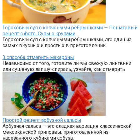
Гороховый суп с копчеными ребрышками — Пошаговый
рецепт с фото. Супы с крупами
Гороховый суп с копчеными ребрышками, это один из
самых вкусных и простых в приготовлении
3 способа отмерить макароны
Независимо от того, готовите ли вы свежую лингвини
или сушеную лапшу-спираль, узнайте, как отмерить
Простой рецепт арбузной сальсы
Арбузная сальса — это сладкая вариация классической
мексиканской приправы, приготовленной из
нарезанного кубиками арбуза,