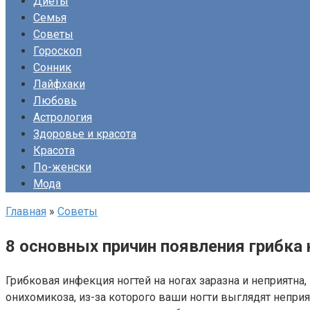
Диеты
Семья
Советы
Гороскоп
Сонник
Лайфхаки
Любовь
Астрология
Здоровье и красота
Красота
По-женски
Мода
Главная
»
Советы
8 основных причин появления грибка 
Грибковая инфекция ногтей на ногах заразна и неприятн
онихомикоза, из-за которого ваши ногти выглядят непри