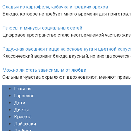
Оладьи из картофеля, кабачка и грецких орехов
Блюдо, которое не требует много времени для приготовл
Плюсы и минусы социальных сетей
Цифровое пространство стало неотъемлемой частью жиз
Радужная овощная пицца на основе нута и цветной капус
Классический вариант блюда вкусный, но иногда хочется 
Можно ли стать зависимым от любви
Сильные чувства окрыляют, вдохновляют, меняют привыч
Главная
Гороскоп
Дети
Диеты
Красота
Лайфхаки
Любовь