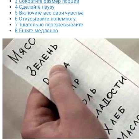
3
Сократите размер порции
4
Сделайте паузу
5
Включите все свои чувства
6
Откусывайте понемногу
7
Тщательно пережевывайте
8
Ешьте медленно