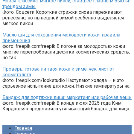
Новая классика: мягкое пикси, ставшее главным бьюти-
трендом зимы
Фото: Соцсети Короткие стрижки снова переживают
ренессанс, но нынешней зимой особенно выделяется
мягкое пикси
Масло ши для сохранения молодости кожи: правила
применения
фото: freepik.comfreepik В погоне за молодостью кожи
многие перепробовали десятки косметических средств,
но так
Проверь, готова ли твоя кожа к зиме: чек-лист от
косметолога
Фото: freepik.com/lookstudio Наступают холода — и это
серьезное испытание для кожи. Низкие температуры на
Бандаж для подтяжки лица: маркетинг или рабочая вещь
фото: freepik.comfreepik В конце июля 2025 года Ким
Кардашьян представила утягивающий бандаж для лица.
Главная
Гороскоп