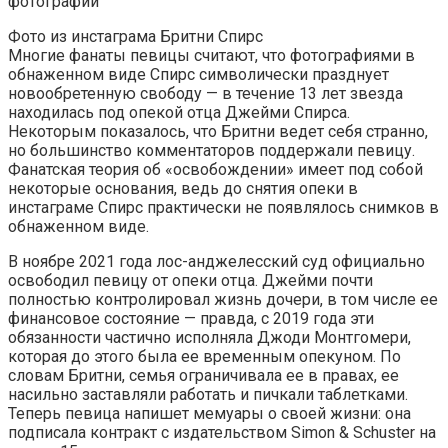
Фото из инстаграма Бритни Спирс
Многие фанаты певицы считают, что фотографиями в
обнаженном виде Спирс символически празднует
новообретенную свободу — в течение 13 лет звезда
находилась под опекой отца Джейми Спирса.
Некоторым показалось, что Бритни ведет себя странно,
но большинство комментаторов поддержали певицу.
Фанатская теория об «освобождении» имеет под собой
некоторые основания, ведь до снятия опеки в
инстаграме Спирс практически не появлялось снимков в
обнаженном виде.
В ноябре 2021 года лос-анджелесский суд официально
освободил певицу от опеки отца. Джейми почти
полностью контролировал жизнь дочери, в том числе ее
финансовое состояние — правда, с 2019 года эти
обязанности частично исполняла Джоди Монтгомери,
которая до этого была ее временным опекуном. По
словам Бритни, семья ограничивала ее в правах, ее
насильно заставляли работать и пичкали таблетками.
Теперь певица напишет мемуары о своей жизни: она
подписала контракт с издательством Simon & Schuster на