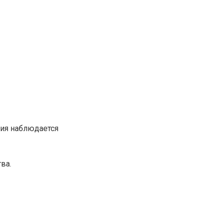
ция наблюдается
ва.