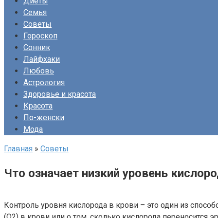
Диеты
Семья
Советы
Гороскоп
Сонник
Лайфхаки
Любовь
Астрология
Здоровье и красота
Красота
По-женски
Мода
Главная
»
Советы
Что означает низкий уровень кислоро
Контроль уровня кислорода в крови – это один из способ
(O2) в крови или о том, сколько кислорода переносится эр