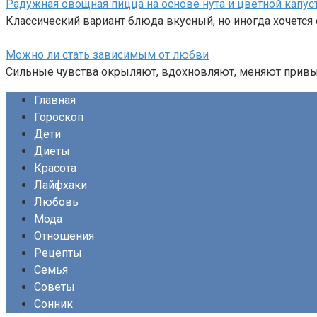
Радужная овощная пицца на основе нута и цветной капус
Классический вариант блюда вкусный, но иногда хочется 
Можно ли стать зависимым от любви
Сильные чувства окрыляют, вдохновляют, меняют привыч
Главная
Гороскоп
Дети
Диеты
Красота
Лайфхаки
Любовь
Мода
Отношения
Рецепты
Семья
Советы
Сонник