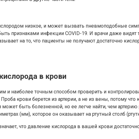
 кислородом низкое, и может вызвать пневмоподобные сим
 быть признаками инфекции COVID-19. И врачи даже видят
ывает на то, что пациенты не получают достаточно кисло
 кислорода в крови
чшим и наиболее точным способом проверить и контролиров
роба крови берется из артерии, а не из вены, потому что 
 может быть болезненной, но ее легче найти, чем артерию р
метрах (мм), которое он оказывает на ртутный столб (ртут
 означает, что давление кислорода в вашей крови достаточн