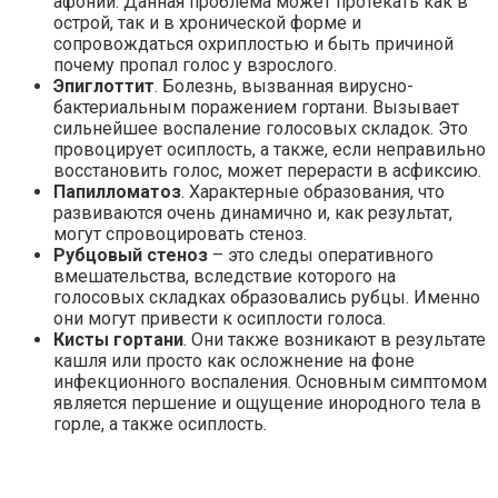
афонии. Данная проблема может протекать как в
острой, так и в хронической форме и
сопровождаться охриплостью и быть причиной
почему пропал голос у взрослого.
Эпиглоттит
. Болезнь, вызванная вирусно-
бактериальным поражением гортани. Вызывает
сильнейшее воспаление голосовых складок. Это
провоцирует осиплость, а также, если неправильно
восстановить голос, может перерасти в асфиксию.
Папилломатоз
. Характерные образования, что
развиваются очень динамично и, как результат,
могут спровоцировать стеноз.
Рубцовый стеноз
– это следы оперативного
вмешательства, вследствие которого на
голосовых складках образовались рубцы. Именно
они могут привести к осиплости голоса.
Кисты гортани
. Они также возникают в результате
кашля или просто как осложнение на фоне
инфекционного воспаления. Основным симптомом
является першение и ощущение инородного тела в
горле, а также осиплость.