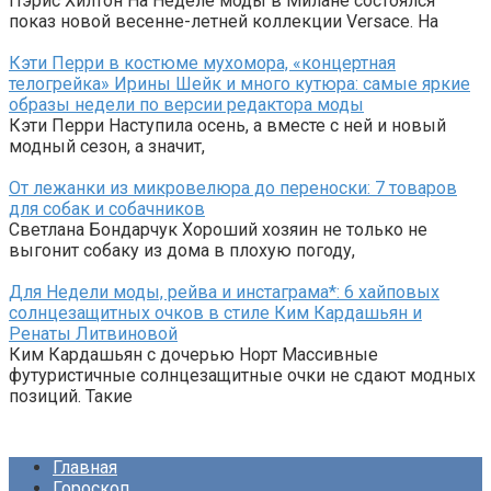
Пэрис Хилтон На Неделе моды в Милане состоялся
показ новой весенне-летней коллекции Versace. На
Кэти Перри в костюме мухомора, «концертная
телогрейка» Ирины Шейк и много кутюра: самые яркие
образы недели по версии редактора моды
Кэти Перри Наступила осень, а вместе с ней и новый
модный сезон, а значит,
От лежанки из микровелюра до переноски: 7 товаров
для собак и собачников
Светлана Бондарчук Хороший хозяин не только не
выгонит собаку из дома в плохую погоду,
Для Недели моды, рейва и инстаграма*: 6 хайповых
солнцезащитных очков в стиле Ким Кардашьян и
Ренаты Литвиновой
Ким Кардашьян с дочерью Норт Массивные
футуристичные солнцезащитные очки не сдают модных
позиций. Такие
Главная
Гороскоп