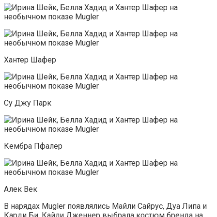
Хантер Шафер
Су Джу Парк
Кембра Пфалер
Алек Век
В нарядах Mugler появлялись Майли Сайрус, Дуа Липа и
Карди Би. Кайли Дженнер выбрала костюм бренда на