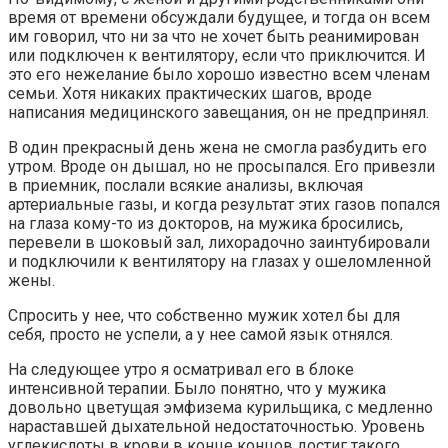
время от времени обсуждали будущее, и тогда он всем
им говорил, что ни за что не хочет быть реанимирован
или подключен к вентилятору, если что приключится. И
это его нежелание было хорошо известно всем членам
семьи. Хотя никаких практических шагов, вроде
написания медицинского завещания, он не предпринял.
В один прекрасный день жена не смогла разбудить его
утром. Вроде он дышал, но не просыпался. Его привезли
в приемник, послали всякие анализы, включая
артериальные газы, и когда результат этих газов попался
на глаза кому-то из докторов, на мужика бросились,
перевели в шоковый зал, лихорадочно заинтубировали
и подключили к вентилятору на глазах у ошеломленной
жены.
Спросить у нее, что собственно мужик хотел бы для
себя, просто не успели, а у нее самой язык отнялся.
На следующее утро я осматривал его в блоке
интенсивной терапии. Было понятно, что у мужика
довольно цветущая эмфизема курильщика, с медленно
нараставшей дыхательной недостаточностью. Уровень
углекислоты в крови в конце концов достиг такого