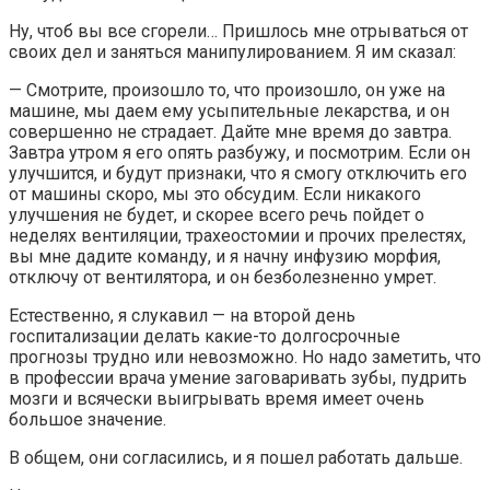
Ну, чтоб вы все сгорели… Пришлось мне отрываться от
своих дел и заняться манипулированием. Я им сказал:
— Смотрите, произошло то, что произошло, он уже на
машине, мы даем ему усыпительные лекарства, и он
совершенно не страдает. Дайте мне время до завтра.
Завтра утром я его опять разбужу, и посмотрим. Если он
улучшится, и будут признаки, что я смогу отключить его
от машины скоро, мы это обсудим. Если никакого
улучшения не будет, и скорее всего речь пойдет о
неделях вентиляции, трахеостомии и прочих прелестях,
вы мне дадите команду, и я начну инфузию морфия,
отключу от вентилятора, и он безболезненно умрет.
Естественно, я слукавил — на второй день
госпитализации делать какие-то долгосрочные
прогнозы трудно или невозможно. Но надо заметить, что
в профессии врача умение заговаривать зубы, пудрить
мозги и всячески выигрывать время имеет очень
большое значение.
В общем, они согласились, и я пошел работать дальше.