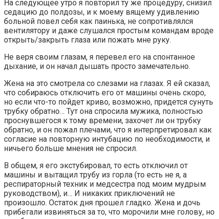
На следующее утро я повторил ту же процедуру, снизил
седацию до полдозы, и к моему вящему удивлению
больной повел себя как паинька, не сопротивлялся
вентилятору и даже слушался простым командам вроде
открыть/закрыть глаза или пожать мне руку.
Не веря своим глазам, я перевел его на спонтанное
дыхание, и он начал дышать просто замечательно.
Жена на это смотрела со слезами на глазах. Я ей сказал,
что собираюсь отключить его от машины очень скоро,
но если что-то пойдет криво, возможно, придется сунуть
трубку обратно… Тут она спросила мужика, полностью
проснувшегося к тому времени, захочет ли он трубку
обратно, и он пожал плечами, что я интерпретировал как
согласие на повторную интубацию по необходимости, и
ничьего больше мнения не спросил.
В общем, я его экстубировал, то есть отключил от
машины и вытащил трубу из горла (то есть не я, а
респираторный техник и медсестра под моим мудрым
руководством), и… И никаких приключений не
произошло. Остаток дня прошел гладко. Жена и дочь
прибегали извиняться за то, что морочили мне голову, но