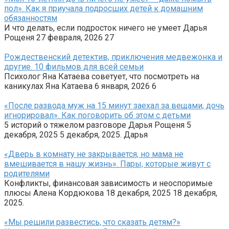
пол». Как я приучала подросших детей к домашним
обязанностям
И что делать, если подросток ничего не умеет Дарья
Рощеня 27 февраля, 2026 27
Рождественский детектив, приключения медвежонка и
другие. 10 фильмов для всей семьи
Психолог Яна Катаева советует, что посмотреть на
каникулах Яна Катаева 6 января, 2026 6
«После развода муж на 15 минут заехал за вещами, дочь
игнорировал». Как поговорить об этом с детьми
5 историй о тяжелом разговоре Дарья Рощеня 5
декабря, 2025 5 декабря, 2025. Дарья
«Дверь в комнату не закрывается, но мама не
вмешивается в нашу жизнь». Пары, которые живут с
родителями
Конфликты, финансовая зависимость и неоспоримые
плюсы Алена Кордюкова 18 декабря, 2025 18 декабря,
2025.
«Мы решили развестись, что сказать детям?»