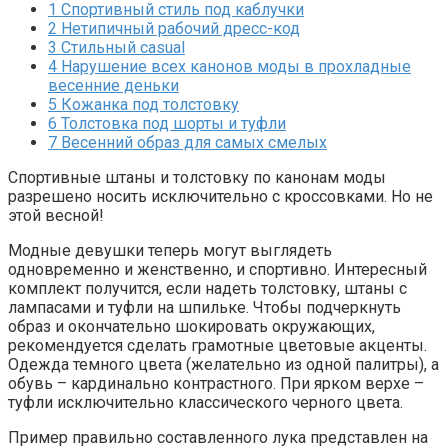
1
Спортивный стиль под каблучки
2
Нетипичный рабочий дресс-код
3
Стильный casual
4
Нарушение всех канонов моды в прохладные
весенние деньки
5
Кожанка под толстовку
6
Толстовка под шорты и туфли
7
Весенний образ для самых смелых
Спортивные штаны и толстовку по канонам моды
разрешено носить исключительно с кроссовками. Но не
этой весной!
Модные девушки теперь могут выглядеть
одновременно и женственно, и спортивно. Интересный
комплект получится, если надеть толстовку, штаны с
лампасами и туфли на шпильке. Чтобы подчеркнуть
образ и окончательно шокировать окружающих,
рекомендуется сделать грамотные цветовые акценты.
Одежда темного цвета (желательно из одной палитры), а
обувь – кардинально контрастного. При ярком верхе –
туфли исключительно классического черного цвета.
Пример правильно составленного лука представлен на