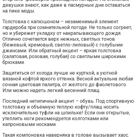
девушки знают, как даже в пасмурные дни оставаться
на пике моды.
Толстовка с капюшоном – незаменимый элемент
гардероба при сомнительной погоде. Не только согреет,
но и убережет укладку от накрапывающего дождя.
Отлично сочетается верх нежных, светлых тонов
(бежевый, кремовый, светло-лиловый) с голубыми
джинсами. Или обратный акцент – яркая толстовка
(салатовая, розовая, голубая) со светлыми широкими
брюками.
Защититься от холода лучше не курткой, а уютной
вязаной кофтой яркого оттенка. Весной актуальна любая
сочная цветовая палитра, от желтого до фиолетового.
Или можно надеть легкий весенний плащ.
Последний нетипичный акцент – обувь. Под спортивную
толстовку и объёмную теплую кофту/плащ носить
исключительно туфли на шпильке! Если они открытые,
утеплить ноги рекомендуется колготками или
капроновыми носками.
Такая компоновка наверняка в голове вызывает хаос.