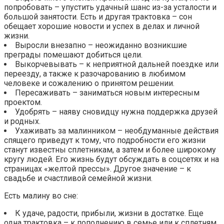
попробовать – упустить удачный шанс из-за усталости и
большой занятости. Есть и другая трактовка – сон
обещает хорошие новости и успех в делах и личной
жизни.
Выросли внезапно – неожиданно возникшие
преграды помешают добиться цели.
Выкорчевывать – к неприятной дальней поездке или
переезду, а также к разочарованию в любимом
человеке и сожалению о принятом решении.
Пересаживать – заниматься новым интересным
проектом.
Удобрять – наяву сновидцу нужна поддержка друзей
и родных.
Ухаживать за малинником – необдуманные действия
спящего приведут к тому, что подробности его жизни
станут известны сплетникам, а затем и более широкому
кругу людей. Его жизнь будут обсуждать в соцсетях и на
страницах «желтой прессы». Другое значение – к
свадьбе и счастливой семейной жизни.
Есть малину во сне:
К удаче, радости, прибыли, жизни в достатке. Еще
одна трактовка – к пополнению в семье или к сплетням.