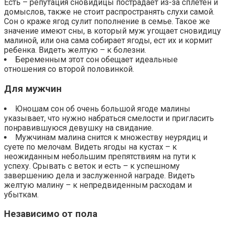
Есть – репутация сновидицы пострадает из-за сплетен и
домыслов, также не стоит распространять слухи самой.
Сон о краже ягод сулит пополнение в семье. Такое же
значение имеют сны, в который муж угощает сновидицу
малиной, или она сама собирает ягоды, ест их и кормит
ребенка. Видеть желтую – к болезни.
Беременным этот сон обещает идеальные
отношения со второй половинкой.
Для мужчин
Юношам сон об очень большой ягоде малины
указывает, что нужно набраться смелости и пригласить
понравившуюся девушку на свидание.
Мужчинам малина снится к множеству неурядиц и
суете по мелочам. Видеть ягоды на кустах – к
неожиданным небольшим препятствиям на пути к
успеху. Срывать с веток и есть – к успешному
завершению дела и заслуженной награде. Видеть
желтую малину – к непредвиденным расходам и
убыткам.
Независимо от пола