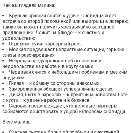
Как выглядела малина:
Крупная красная снится к удаче. Сновидца ждет
встреча со второй половинкой или выигрыш в лотерею,
также он может получить чрезвычайно выгодное
предложение. Лежит на блюде – к счастью и
удовольствию.
Огромная сулит карьерный рост.
Мелкая предвещает неприятные ситуации, горькие
слезы и разочарования.
Незрелая предупреждает об огорчении и
недовольстве на работе и в кругу семьи.
Червивая снится к небольшим проблемам и мелким
неудачам.
Гнилая – к обману со стороны знакомых.
Замороженная обещает успех в личных делах.
Дикая, быть в зарослях – к приятным новостям. Есть
с куста – к удаче на работе и в бизнесе.
Садовая предупреждает, что деловые партнеры
собираются действовать в ущерб интересам сновидца.
Вкус малины:
Сладкая снится к большой прибыли и счастливой