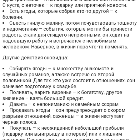
С куста, с веточек – к подарку или приятной новости.
Есть ягоды, которые собрал кто-то другой – к
болезни.
Съесть гнилую малину, потом почувствовать тошноту
и недомогание – события, которые могли бы принести
радость, стали для спящего неприятными: он ходит на
надоевшую работу и встречается с нелюбимым
человеком. Наверное, в жизни пора что-то поменять.
Другие действия сновидца:
Собирать ягоды – к множеству знакомств и
случайных романов, а также встрече со второй
половинкой. Для тех. кто уже состоит в отношениях, сон
означает подготовку к свадьбе.
Поливать, варить варенье – к богатству, другое
значение – взять большой кредит.
Давить – к непониманию и семейным ссорам.
Продавать ягоды – сон предупреждает о скором
разрыве отношений, саженцы – в жизни наступает
черная полоса.
Покупать – к неожиданной небольшой прибыли
(подарку или выигрышу в лотерею) или к лишним
расходам. Следует серьезнее относиться к деньгам и