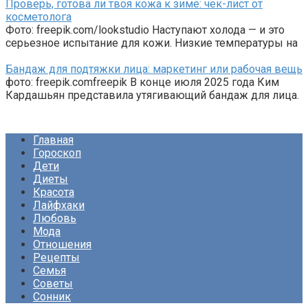
Проверь, готова ли твоя кожа к зиме: чек-лист от
косметолога
Фото: freepik.com/lookstudio Наступают холода — и это
серьезное испытание для кожи. Низкие температуры на
Бандаж для подтяжки лица: маркетинг или рабочая вещь
фото: freepik.comfreepik В конце июля 2025 года Ким
Кардашьян представила утягивающий бандаж для лица.
Главная
Гороскоп
Дети
Диеты
Красота
Лайфхаки
Любовь
Мода
Отношения
Рецепты
Семья
Советы
Сонник