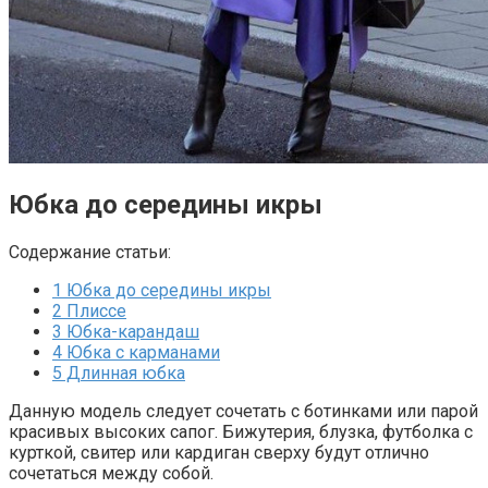
Юбка до середины икры
Содержание статьи:
1
Юбка до середины икры
2
Плиссе
3
Юбка-карандаш
4
Юбка с карманами
5
Длинная юбка
Данную модель следует сочетать с ботинками или парой
красивых высоких сапог. Бижутерия, блузка, футболка с
курткой, свитер или кардиган сверху будут отлично
сочетаться между собой.