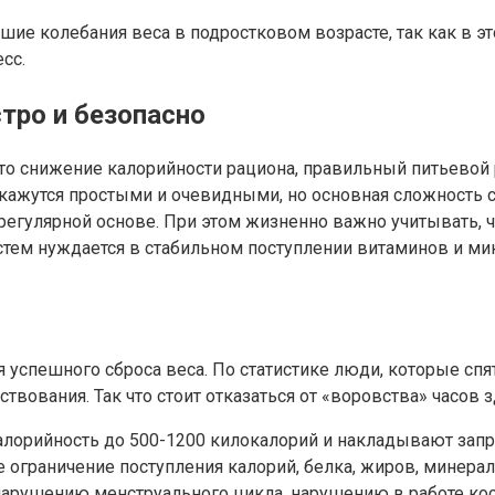
е колебания веса в подростковом возрасте, так как в эт
сс.
тро и безопасно
то снижение калорийности рациона, правильный питьевой 
кажутся простыми и очевидными, но основная сложность со
регулярной основе. При этом жизненно важно учитывать, ч
стем нуждается в стабильном поступлении витаминов и ми
успешного сброса веса. По статистике люди, которые спят
твования. Так что стоит отказаться от «воровства» часов 
лорийность до 500-1200 килокалорий и накладывают запре
ограничение поступления калорий, белка, жиров, минерал
 нарушению менструального цикла, нарушению в работе к