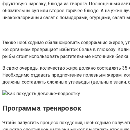
фруктовую нарезку, блюда из творога. Полноценный завт
обязательны суп или второе горячее блюдо. А на ужин л
низкокалорийный салат с помидорами, огурцами, салатны
Также необходимо сбалансировать содержание жиров, уг
же организм превращает избыток белка в глюкозу. Количе
рыбы стоит использовать растительные источники белка.
В свою очередь, количество жира должно составлять 35-6
Необходимо отдавать предпочтение полезным жирам, кот
должны составлять сложные углеводы (цельные злаки, о
Программа тренировок
Чтобы запустить процесс похудения, необходимо получат
качестве спортивной нагрузки может выступать утренняя