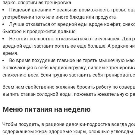
парке, спортивная тренировка.
Пищевой дневник – реальная возможность трезво оцен
употреблении того или иного блюда или продукта.
Лучше отказаться от вредной еды вроде конфет, снеко
быстрее и продержится дольше.
Не стоит полностью отказываться от вкусняшек. Два
вредной еды заставит хотеть её еще больше. А редкие ч
время.
Во время похудения главное не терять мышечную масс
включающая в себя кардионагрузку, силовые тренировки 
снижению веса. Если трудно заставить себя тренироват
Всем нам свойственно желание бросить работу по совер
выпить стакан холодной воды, пожевать жевательную рез
Меню питания на неделю
Чтобы похудеть, в рационе девочки-подростка всегда до
содержанием жира, здоровые жиры, сложные углеводы. Н