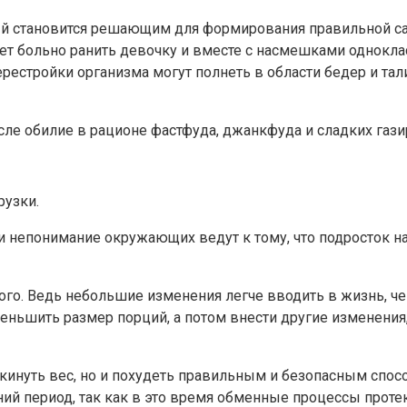
 становится решающим для формирования правильной сам
ет больно ранить девочку и вместе с насмешками однокла
ерестройки организма могут полнеть в области бедер и та
сле обилие в рационе фастфуда, джанкфуда и сладких газ
рузки.
непонимание окружающих ведут к тому, что подросток нач
го. Ведь небольшие изменения легче вводить в жизнь, чем
уменьшить размер порций, а потом внести другие изменени
кинуть вес, но и похудеть правильным и безопасным спосо
дний период, так как в это время обменные процессы проте