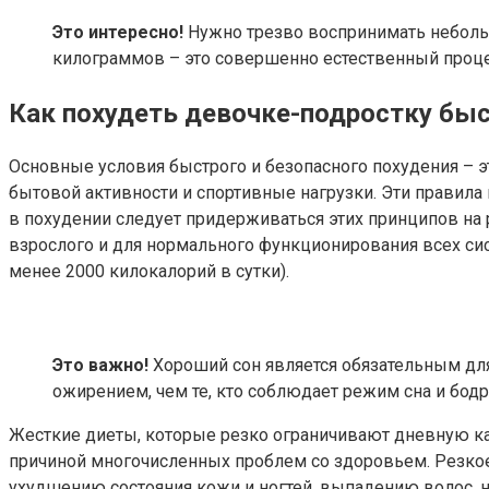
Это интересно!
Нужно трезво воспринимать небольши
килограммов – это совершенно естественный проце
Как похудеть девочке-подростку быс
Основные условия быстрого и безопасного похудения – э
бытовой активности и спортивные нагрузки. Эти правила 
в похудении следует придерживаться этих принципов на 
взрослого и для нормального функционирования всех си
менее 2000 килокалорий в сутки).
Это важно!
Хороший сон является обязательным для 
ожирением, чем те, кто соблюдает режим сна и бодрс
Жесткие диеты, которые резко ограничивают дневную ка
причиной многочисленных проблем со здоровьем. Резкое 
ухудшению состояния кожи и ногтей, выпадению волос,