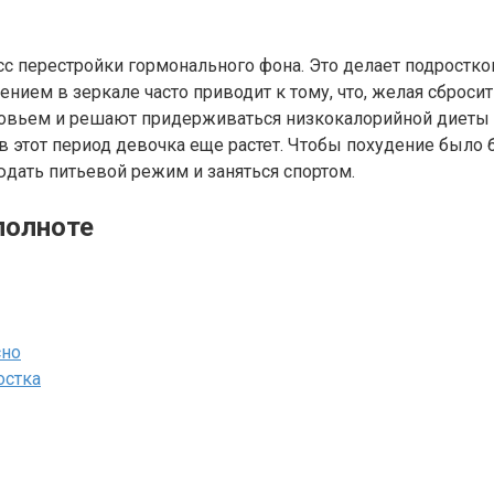
 перестройки гормонального фона. Это делает подростков 
ением в зеркале часто приводит к тому, что, желая сбро
вьем и решают придерживаться низкокалорийной диеты ил
 в этот период девочка еще растет. Чтобы похудение был
дать питьевой режим и заняться спортом.
полноте
сно
остка