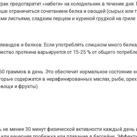
рак предотвратит «набеги» на холодильник в течение дня
учше ограничиться сочетанием белка и овощей (сырых или
ми листьями, сладким перцем и куриной грудкой на гриле
леводов и белков. Если употреблять слишком много белка
ство протеина варьируется от 15-25 % от общего потреблен
0 граммов в день. Это обеспечит нормальное состояние кож
орые содержатся в нерафинированных маслах, рыбе, орех
вощи и фрукты).
ь не менее 30 минут физической активности каждый день и
 или вечерняя пробежка или плавание в бассейне. Эффект