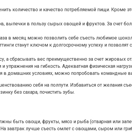
ить количество и качество потребляемой пищи. Кроме эт
в, выпечки в пользу сырых овощей и фруктов. За счет бол
 раза в месяц можно позволить себе съесть любимое шоко
иттинги станут ключом к долгосрочному успеху и позволят
у, а сбрасывать вес преимущественно за счет жировых от
и упражнения на гибкость. Адекватная физическая нагруз
ься в домашних условиях, можно попробовать командные в
шенствованию себя на полпути. Избавиться от желания съ
инку без сахара, почистить зубы.
лжны быть овощи, фрукты, мясо и рыба (отварная или зап
а завтрак лучше съесть омлет с овощами, сыром или гриб