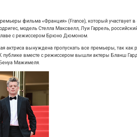
премьеры фильма «Франция» (France), который участвует 
гес, модель Стелла Максвелл, Луи Гаррель, российский а
 главе с режиссером Брюно Дюмоном.
ая актриса вынуждена пропускать все премьеры, так как ре
 К публике вместе с режиссером вышли актеры Бланш Гар
 Бенуа Мажимеля.