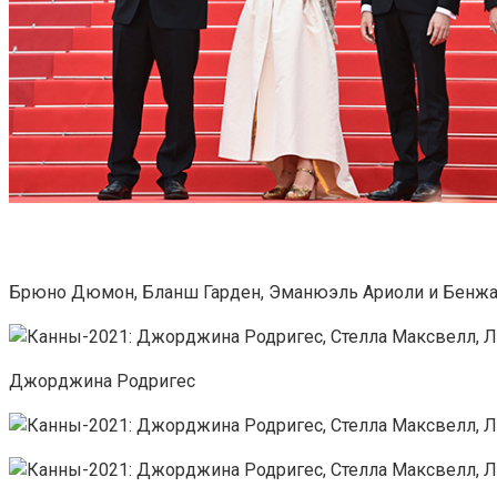
Брюно Дюмон, Бланш Гарден, Эманюэль Ариоли и Бенж
Джорджина Родригес