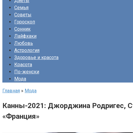
Диеты
Семья
Советы
Гороскоп
Сонник
Лайфхаки
Любовь
Астрология
Здоровье и красота
Красота
По-женски
Мода
Главная
»
Мода
Канны-2021: Джорджина Родригес, Ст
«Франция»