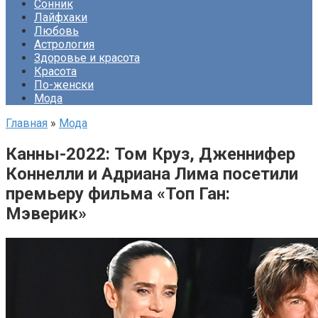
Сонник
Лайфхаки
Любовь
Астрология
Здоровье и красота
Красота
По-женски
Мода
Главная
»
Мода
Канны-2022: Том Круз, Дженнифер
Коннелли и Адриана Лима посетили
премьеру фильма «Топ Ган:
Мэверик»