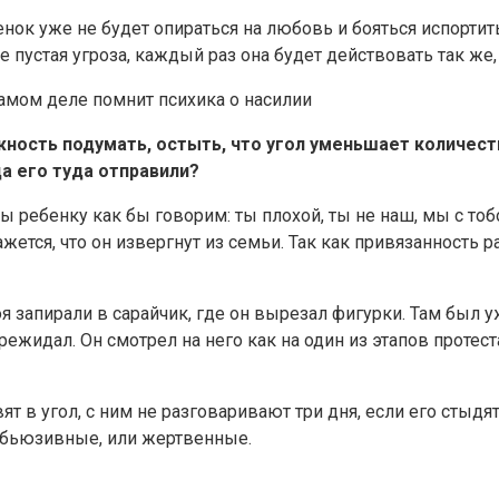
ок уже не будет опираться на любовь и бояться испортить
 не пустая угроза, каждый раз она будет действовать так же
ожность подумать, остыть, что угол уменьшает количес
гда его туда отправили?
мы ребенку как бы говорим: ты плохой, ты не наш, мы с то
жется, что он извергнут из семьи. Так как привязанность
 запирали в сарайчик, где он вырезал фигурки. Там был у
режидал. Он смотрел на него как на один из этапов протеста
вят в угол, с ним не разговаривают три дня, если его стыдят
абьюзивные, или жертвенные.