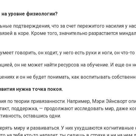
г на уровне физиологии?
ьные подтверждения, что за счет пережитого насилия у на
вязей в коре. Кроме того, значительно разрастается минда
еет говорить, он ходит, у него есть руки и ноги, он что-то
ией, он не может найти ресурсов на обучение. И еще он 
шениях и он не будет понимать, как воспитывать собственн
звития нужна точка покоя.
ания по теории привязанности. Например, Мэри Эйнсворт оп
такт, поддержка, — продолжают исследовать мир, даже ког
тивность, оставшись одни.
рять миру и развиваться. У них ухудшаются когнитивные 
то на тебя кто-то нападет, ты сидишь в страхе и ни на чем