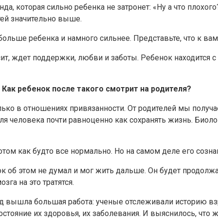
нда, которая сильно ребенка не затронет: «Ну а что плохог
етей значительно выше.
ольше ребенка и намного сильнее. Представьте, что к вам
исит, ждет поддержки, любви и заботы. Ребенок находится 
Как ребенок после такого смотрит на родителя?
лько в отношениях привязанности. От родителей мы получа
для человека почти равноценно как сохранять жизнь. Биол
потом как будто все нормально. Но на самом деле его созн
к об этом не думал и мог жить дальше. Он будет продолжа
зга на это тратятся.
зад вышла большая работа: ученые отслеживали историю в
остояние их здоровья, их заболевания. И выяснилось, что