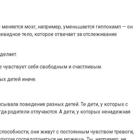
с меняется мозг, например, уменьшается гиппокамп — он
левидное тело, которое отвечает за отслеживание
 делает.
не чувствует себя свободным и счастливым.
ых детей иначе.
исывала поведение разных детей. Те дети, у которых с
да родители отлучаются. А дети, у которых ненадежная
способности, они живут с постоянным чувством тревоги,
 другом сосредоточиться не можешь. Ты, например, не