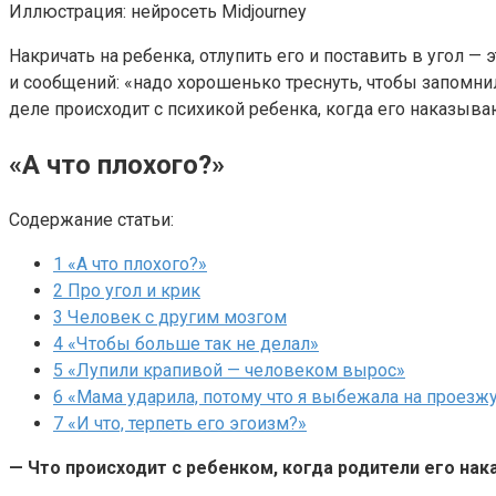
Иллюстрация: нейросеть Midjourney
Накричать на ребенка, отлупить его и поставить в угол 
и сообщений: «надо хорошенько треснуть, чтобы запомнил
деле происходит с психикой ребенка, когда его наказыва
«А что плохого?»
Содержание статьи:
1
«А что плохого?»
2
Про угол и крик
3
Человек с другим мозгом
4
«Чтобы больше так не делал»
5
«Лупили крапивой — человеком вырос»
6
«Мама ударила, потому что я выбежала на проезж
7
«И что, терпеть его эгоизм?»
— Что происходит с ребенком, когда родители его нак