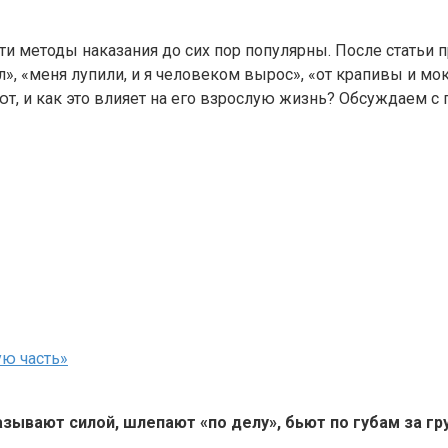
— эти методы наказания до сих пор популярны. После стат
», «меня лупили, и я человеком вырос», «от крапивы и мок
ют, и как это влияет на его взрослую жизнь? Обсуждаем с
ую часть»
азывают силой, шлепают «по делу», бьют по губам за г