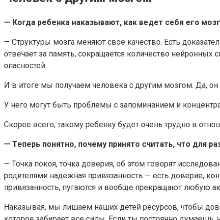
— Когда ребенка наказывают, как ведет себя его моз
— Структуры мозга меняют свое качество. Есть доказател
отвечает за память, сокращается количество нейронных с
опасностей.
И в итоге мы получаем человека с другим мозгом. Да, он ум
У него могут быть проблемы с запоминанием и концентрац
Скорее всего, такому ребенку будет очень трудно в отно
— Теперь понятно, почему принято считать, что для ра
— Точка покоя, точка доверия, об этом говорят исследов
родителями надежная привязанность — есть доверие, кон
привязанность, пугаются и вообще прекращают любую ак
Наказывая, мы лишаем наших детей ресурсов, чтобы дове
которое забирает все силы. Если ты постоянно думаешь, ч