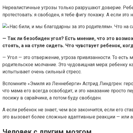
Нереалистичные угрозы только разрушают доверие. Ребен
протестовать: я свободен, я тебе фигу покажу. А если это
— Так ли безобиден угол? Есть мнение, что это возм
стоять, а на стуле сидеть. Что чувствует ребенок, ко
— Угол — это отвержение, угроза привязанности. То есть 
родительское молчание. Это чудовищная мера: ребенку ка
испытывает очень сильный стресс.
Вспомните «Эмиля из Леннеберги» Астрид Линдгрен: героя
что мама его всегда освободит, и это наказание просто пе
посижу в сарайчике, а потом буду свободен.
А если ребенок не знает, чем все закончится, если его ста
это вызовет более сложные адаптивные реакции — или 
Человек с другим мозгом