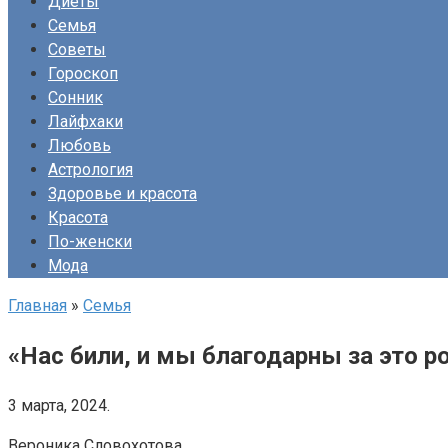
Диеты
Семья
Советы
Гороскоп
Сонник
Лайфхаки
Любовь
Астрология
Здоровье и красота
Красота
По-женски
Мода
Главная
»
Семья
«Нас били, и мы благодарны за это р
3 марта, 2024.
Вероника Словохотова